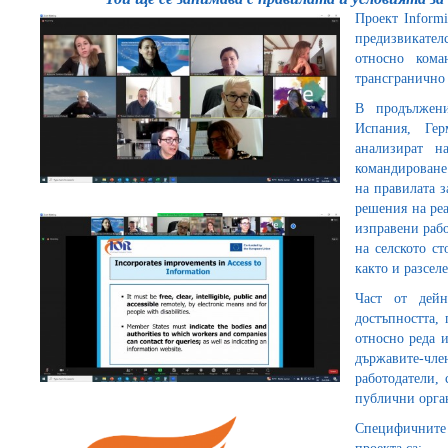
Проект Informi
предизвикателс
относно кома
трансгранично 
В продължен
Испания, Ге
анализират н
командироване
на правилата 
решения на ре
изправени рабо
на селското ст
както и разсел
Част от дейн
достъпността,
относно реда и
държавите-чле
работодатели,
публични орга
Специфичните