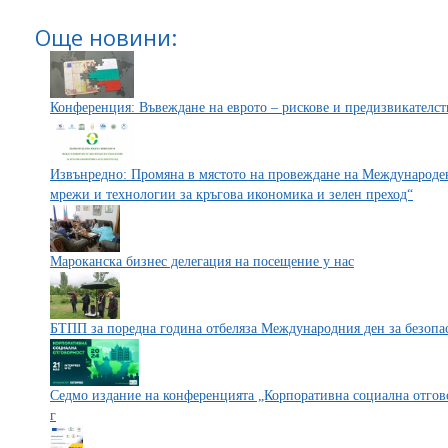
Още новини:
Конференция: Въвеждане на еврото – рискове и предизвикателст
Извънредно: Промяна в мястото на провеждане на Международ
мрежи и технологии за кръгова икономика и зелен преход“
Мароканска бизнес делегация на посещение у нас
БТПП за поредна година отбеляза Международния ден за безопас
Седмо издание на конференцията „Корпоративна социална отгово
г