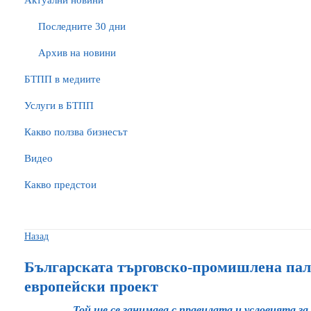
Актуални новини
Последните 30 дни
Архив на новини
БTПП в медиите
Услуги в БТПП
Какво ползва бизнесът
Видео
Какво предстои
Назад
Българската търговско-промишлена пал
европейски проект
Той ще се занимава с правилата и условията з