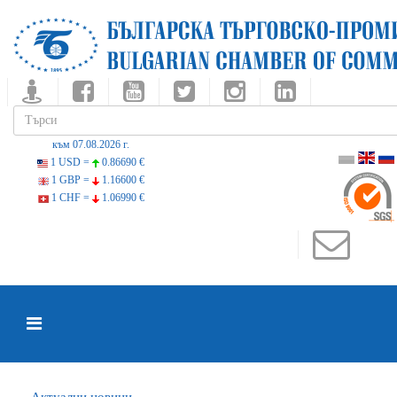
към 07.08.2026 г.
1 USD =
0.86690 €
1 GBP =
1.16600 €
1 CHF =
1.06990 €