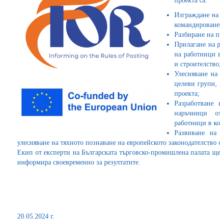
проекта са:
Изграждане на 
командироване
Разбиране на п
Прилагане на 
на работници в
и строителство
Улесняване на
целеви групи, 
проекта;
Разработване
наръчници о
работници в ко
Развиване на
улесняване на тяхното познаване на европейското законодателство
Екип от експерти на Българската търговско-промишлена палата ще
информира своевременно за резултатите.
20.05.2024 г.