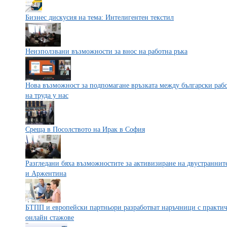
Бизнес дискусия на тема: Интелигентен текстил
Неизползвани възможности за внос на работна ръка
Нова възможност за подпомагане връзката между български работ
на труда у нас
Среща в Посолството на Ирак в София
Разгледани бяха възможностите за активизиране на двустранни
и Аржентина
БТПП и европейски партньори разработват наръчници с практич
онлайн стажове