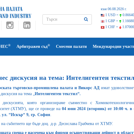
към 06.08.2026 г.
1 USD =
0.86640
1 GBP =
1.16680
1 CHF =
1.07000
®
®
НЕС
Арбитражен съд
Смесени палати
Международни участ
нес дискусия на тема: Интелигентен тексти
рската търговско-промишлена палата и Викорс АД
имат удоволствие
 дискусия на тема „
Интелигентен текстил“.
с дискусията, която организираме съвместно с Химикотехнологичн
ситет (ХТМУ), ще се проведе на
04 юни 2024 (вторник) от 10:00 ч.
в
, ул. “Искър“ 9, гр. София
.
 на събитието ще бъде доц. д-р. Десислава Грабчева от ХТМУ.
щата среща е насочена към фирми осъществяващи дейност в областт