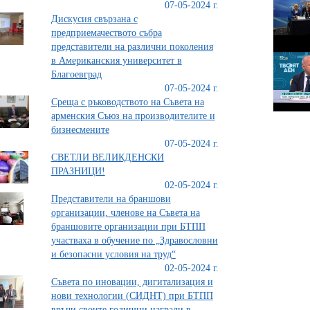
07-05-2024 г.
Дискусия свързана с
предприемачеството събра
представители на различни поколения
в Американския университет в
Благоевград
07-05-2024 г.
Среща с ръководството на Съвета на
арменския Съюз на производителите и
бизнесмените
07-05-2024 г.
СВЕТЛИ ВЕЛИКДЕНСКИ
ПРАЗНИЦИ!
02-05-2024 г.
Представители на браншови
организации, членове на Съвета на
браншовите организации при БТПП
участваха в обучение по „Здравословни
и безопасни условия на труд“
02-05-2024 г.
Съвета по иновации, дигитализация и
нови технологии (СИДНТ) при БТПП
връчи своите годишни награди в