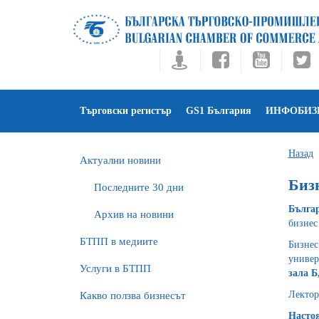
Търговски регистър
GS1 България
ИНФОБИЗ
Назад
Актуални новини
Биз
Последните 30 дни
Бълга
Архив на новини
бизнес
БTПП в медиите
Бизне
универ
Услуги в БТПП
зала Б
Лектор
Какво ползва бизнесът
Настоя