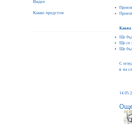
Видео
Произв
Какво предстои
Произв
Каква 
Ще бъд
Ще се 
Ще бъд
С огле
г.
на сл
14.05.2
Още