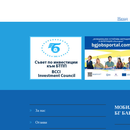
Назад
МОБИ
За нас
БГ БА
Отзиви