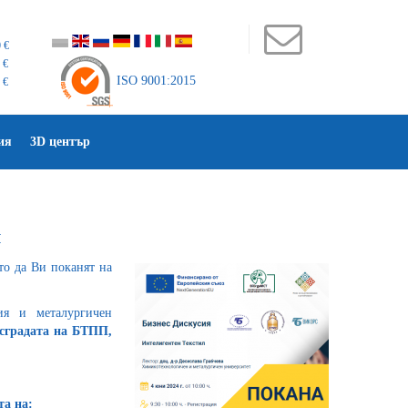
 €
 €
ISO 9001:2015
 €
ия
3D център
л
то да Ви поканят на
ия и металургичен
 сградата на БТПП,
а на: