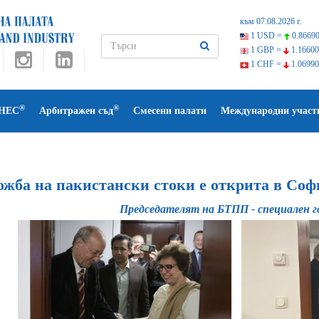
към 07.08.2026 г.
1 USD =
0.86690
1 GBP =
1.16600
1 CHF =
1.06990
®
®
НЕС
Арбитражен съд
Смесени палати
Международни участ
ожба на пакистански стоки e открита в Соф
Председателят на БТПП - специален 