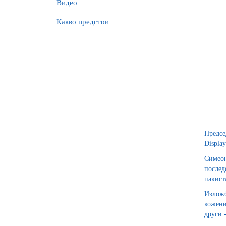
Видео
Какво предстои
Предсе
Displa
Симео
послед
пакист
Изложб
кожени
други 