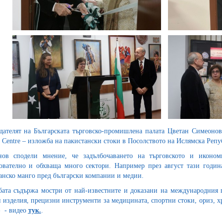
дателят на Българската търговско-промишлена палата Цветан Симеонов 
y Centre – изложба на пакистански стоки в Посолството на Ислямска Реп
нов сподели мнение, че задълбочаването на търговското и иконом
ователно и обхваща много сектори. Например през август тази година
анско манго пред български компании и медии.
ата съдържа мостри от най-известните и доказани на международния па
 изделия, прецизни инструменти за медицината, спортни стоки, ориз, хр
- - видео
тук.
.