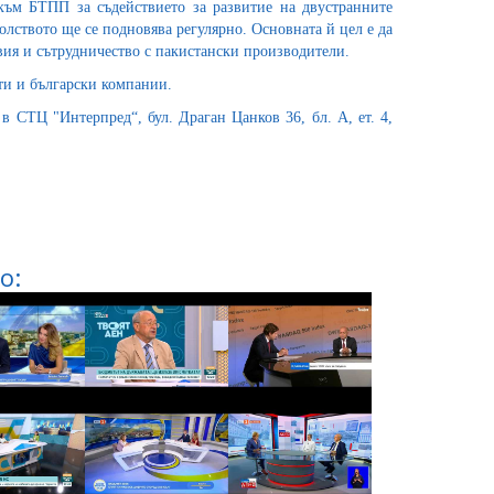
ъм БТПП за съдействието за развитие на двустранните
лството ще се подновява регулярно. Основната й цел е да
вия и сътрудничество с пакистански производители.
ти и български компании.
 в СТЦ "Интерпред“, бул. Драган Цанков 36, бл. А, ет. 4,
о: