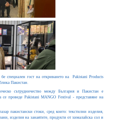
бе специален гост на откриването на Pakistani Products
ублика Пакистан.
ическо сътрудничество между България и Пакистан е
 се проведе Pakistani MANGO Festival - представяне на
зар пакистански стоки, сред които: текстилни изделия,
ани, изделия на занаятите, продукти от хималайска сол и