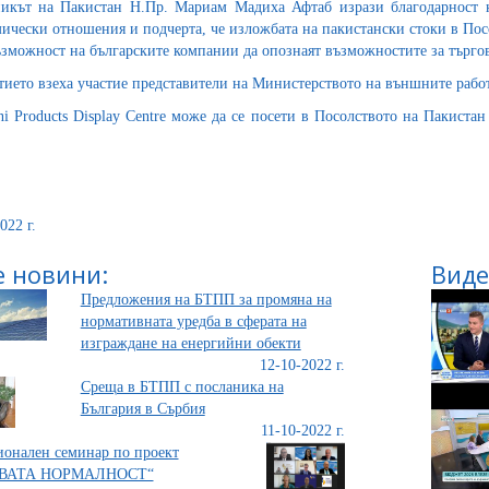
икът на Пакистан Н.Пр. Мариам Мадиха Афтаб изрази благодарност к
ически отношения и подчерта, че изложбата на пакистански стоки в Посо
ъзможност на българските компании да опознаят възможностите за търго
тието взеха участие представители на Министерството на външните рабо
ani Products Display Centre може да се посети в Посолството на Пакистан
022 г.
 новини:
Виде
Предложения на БТПП за промяна на
нормативната уредба в сферата на
изграждане на енергийни обекти
12-10-2022 г.
Среща в БТПП с посланика на
България в Сърбия
11-10-2022 г.
онален семинар по проект
ВАТА НОРМАЛНОСТ“