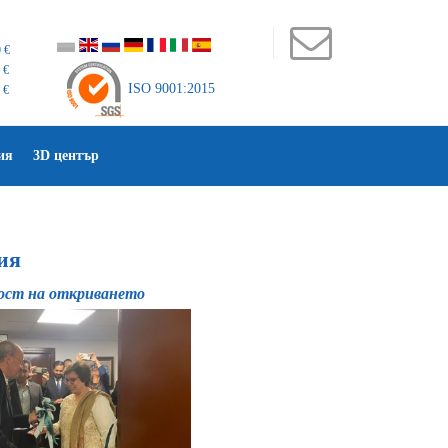
 €
 €
ISO 9001:2015
 €
ия
3D център
ия
гост на откриването