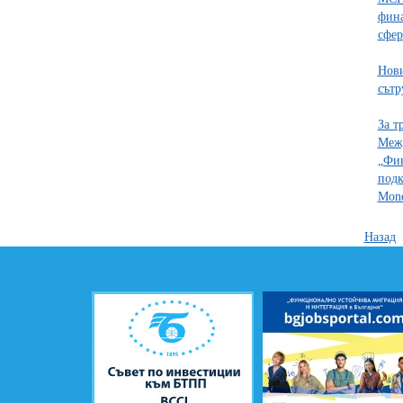
фина
сфер
Нови
сътр
За т
Меж
„Фин
подк
Mone
Назад