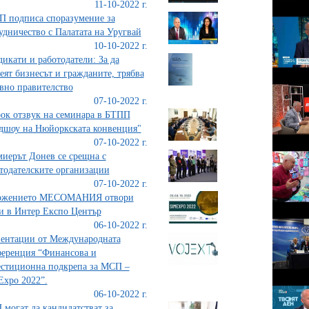
11-10-2022 г.
 подписа споразумение за
удничество с Палатата на Уругвай
10-10-2022 г.
икати и работодатели: За да
еят бизнесът и гражданите, трябва
вно правителство
07-10-2022 г.
к отзвук на семинара в БТПП
дшоу на Нюйоркската конвенция"
07-10-2022 г.
иерът Донев се срещна с
тодателските организации
07-10-2022 г.
ожението МЕСОМАНИЯ отвори
и в Интер Експо Център
06-10-2022 г.
ентации от Международната
еренция “Финансова и
стиционна подкрепа за МСП –
xpo 2022”.
06-10-2022 г.
могат да кандидатстват за