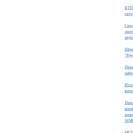
БТПП
сътр
Синд
оцел
редо
Широ
"Роу
Прем
рабо
Изл
врат
През
конф
инве
SIME
МСП 