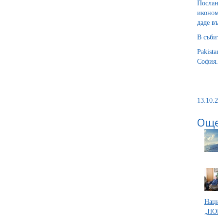
Послан
иконом
даде в
В съби
Pakist
София.
13.10.2
Още
Наци
„НО