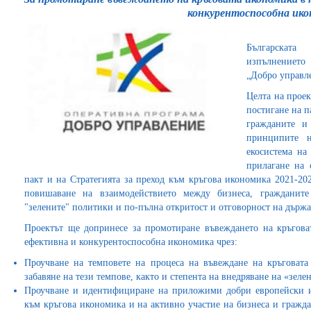
конкурентоспособна ико
Българската
изпълнението
„Добро управл
Целта на проек
постигане на п
гражданите и
принципите н
екосистема на
прилагане на 
пакт и на Стратегията за преход към кръгова икономика 2021-202
повишаване на взаимодействието между бизнеса, гражданит
"зелените" политики и по-пълна откритост и отговорност на държа
Проектът ще допринесе за промотиране въвеждането на кръгова
ефективна и конкурентоспособна икономика чрез:
Проучване на темповете на процеса на въвеждане на кръговата
забавяне на тези темпове, както и степента на внедряване на «зел
Проучване и идентифициране на приложими добри европейски и
към кръгова икономика и на активно участие на бизнеса и гражд