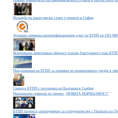
Новият ръководител на Икономическата служба в Посолството 
Изложба на пакистански стоки e открита в София
Успешно премина ресертификационен одит на БТПП по ISO 900
Младежката арбитражна общност изрази благодарност към БТП
Предложения на БТПП за промяна на нормативната уредба в сфе
Среща в БТПП с посланика на България в Сърбия
Национален семинар по проект „НОВАТА НОРМАЛНОСТ“
БТПП подписа споразумение за сътрудничество с Палатата на У