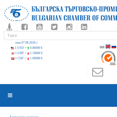
към 07.08.2026 г.
1 USD =
0.86690 €
1 GBP =
1.16600 €
1 CHF =
1.06990 €