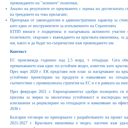
провеждането на "зелените" политики;
Анализ на резултатите от проучването с оценка на достигнатата 
на трендовете на това прилагане;
Препоръки от законодателен и административен характер за стим
като един от инструментите за изпълнението на Стратегията.
БТПП винаги е подкрепяла и насърчавала активното участие 
политиките, свързани с въвеждането на кръговата икономика, за 
им, както и да бъдат по-съпричастни към провеждането им.
Контекст
ЕС произвежда годишно над 2,5 млрд. т отпадъци. Сега обно
преминаването към един по-устойчив модел, известен като кръгова
През март 2020 г. ЕК представи нов план за насърчаване на кр
устойчиво проектиране на продукти и намаляване на отпадъ
съответствие с промишлената стратегия на ЕС и е в рамката на ин
През февруари 2021 г. Европарламентът одобри позицията си п
призова за мерки за екологична устойчивост и въглеродна не
изисквания за рециклиране на отпадъците и намаляване на ефект
2030 г.
България отговори на препоръките с разработването на проект н
2021-2027 г. Кръговата икономика е модел, насочен към удъ