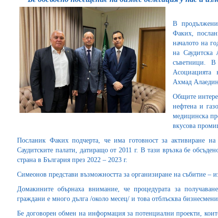
В продължен
Факих, послан
началото на г
на Саудитска 
съветници. В
Асоциацията 
Ахмад Алаедин
Общите интерес
нефтена и газ
медицинска пр
вкусова промиш
Посланик Факих подчерта, че има готовност за активиране н
Саудитските палати, датиращо от 2011 г. В тази връзка бе обсъден
страна в България през 2022 – 2023 г.
Симеонов представи възможността за организиране на събитие – и
Домакините обърнаха внимание, че процедурата за получаване
граждани е много дълга /около месец/ и това отблъсква бизнесмен
Бе договорен обмен на информация за потенциални проекти, коит