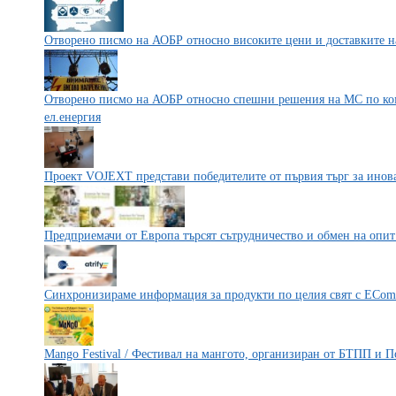
Отворено писмо на АОБР относно високите цени и доставките на
Отворено писмо на АОБР относно спешни решения на МС по ком
ел.енергия
Проект VOJEXT представи победителите от първия търг за инова
Предприемачи от Европа търсят сътрудничество и обмен на опит
Синхронизираме информация за продукти по целия свят с ECom
Mango Festival / Фестивал на мангото, организиран от БТПП и 