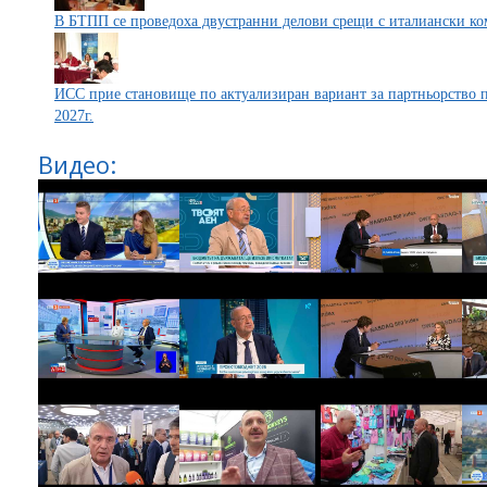
В БТПП се проведоха двустранни делови срещи с италиански к
ИСС прие становище по актуализиран вариант за партньорство 
2027г.
Видео: