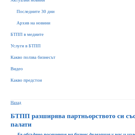
Актуални новини
Последните 30 дни
Архив на новини
БTПП в медиите
Услуги в БТПП
Какво ползва бизнесът
Видео
Какво предстои
Назад
БТПП разширява партньорството си със
палати
Бе обсъдено посещение на бизнес делегация у нас и и