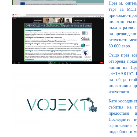
През м. септе
търг за МСП
приложно-пр
пилотно експе
ръка в различ
на предвиденот
отпуснати меж
80 000 евро.
Също през есе
отворена пока
линия на Про
„S+T+ARTS“. П
на обща стой
иновативни пр
изкуството.
Като координа
събития на 
предоставя 
Последните 
официалния
подробности м