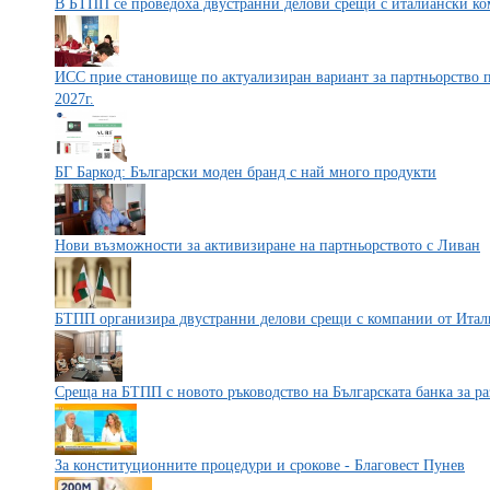
В БТПП се проведоха двустранни делови срещи с италиански к
ИСС прие становище по актуализиран вариант за партньорство 
2027г.
БГ Баркод: Български моден бранд с най много продукти
Нови възможности за активизиране на партньорството с Ливан
БТПП организира двустранни делови срещи с компании от Итал
Среща на БТПП с новото ръководство на Българската банка за р
За конституционните процедури и срокове - Благовест Пунев