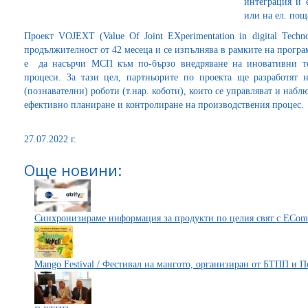
интеграция и 
или на ел. пощ
Проект VOJEXT (Value Of Joint EXperimentation in digital Technol
продължителност от 42 месеца и се изпълнява в рамките на програ
е да насърчи МСП към по-бързо внедряване на иновативни те
процеси. За тази цел, партньорите по проекта ще разработят
(познавателни) роботи (т.нар. коботи), които се управляват и наб
ефективно планиране и контролиране на производствения процес.
27.07.2022 г.
Още новини:
Синхронизираме информация за продукти по целия свят с ECom
Mango Festival / Фестивал на мангото, организиран от БТПП и 