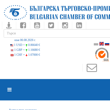
към 06.08.2026 г.
1 USD =
0.86640 €
1 GBP =
1.16680 €
1 CHF =
1.07000 €