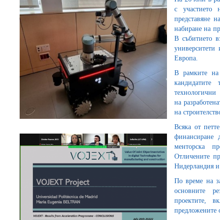
с участието 
представяне н
набиране на пр
В събитието в
университети 
Европа.
В рамките на 
кандидатите 
технологични 
на разработена
на строителств
Всяка от петт
финансиране 
менторска пр
Отличените пр
Нидерландия и
По време на з
основните ре
проектите, 
предложените 