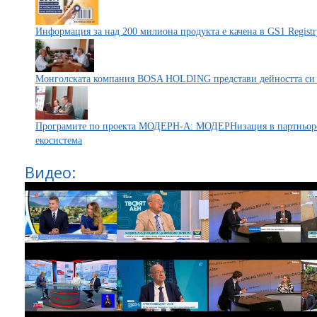
Информация за над 200 милиона продукта е качена в GS1 Registr
Монголската компания BOSA HOLDING представи дейността си
Програмите по проекта МОДЕРН-А: МОДЕРНизация в партньорст
екосистема
Видео: