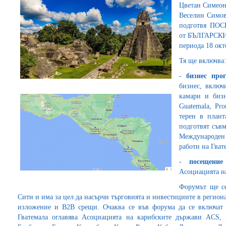
Цветан Симеоно
Веселин Симов,
подготвя П
от БЪЛГАРСКИ
периода 18 окт
Тя ще включва:
-
бизнес про
бизнес, включ
камари и бизн
Guatemala, Pr
терен в план
подготвят съв
Международе
работи на Гват
-
посещени
Асоциацията н
Форумът ще се
Сити и има за цел да насърчи търговията и инвестициите в регио
изложение и B2B срещи. Очаква се във форума да се включат 
Гватемала оглавява Асоциацията на карибските държави ACS, 