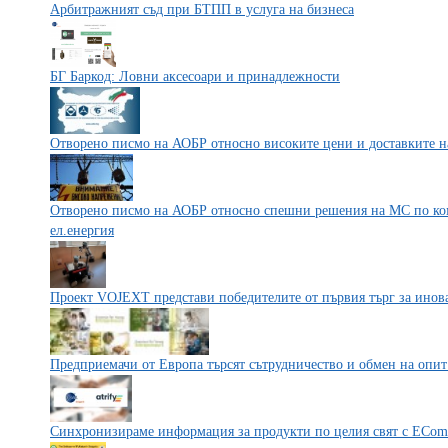
Арбитражният съд при БТПП в услуга на бизнеса
БГ Баркод: Ловни аксесоари и принадлежности
Отворено писмо на АОБР относно високите цени и доставките на
Отворено писмо на АОБР относно спешни решения на МС по ком
ел.енергия
Проект VOJEXT представи победителите от първия търг за инова
Предприемачи от Европа търсят сътрудничество и обмен на опит
Синхронизираме информация за продукти по целия свят с ECom