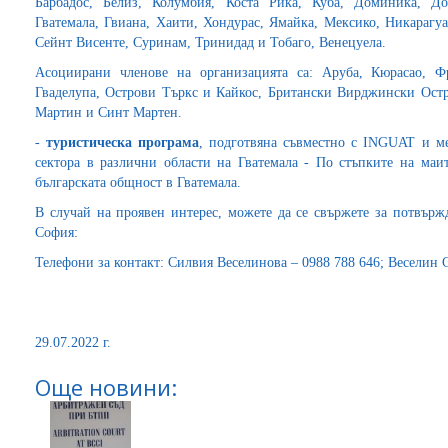
Барбадос, Белиз, Колумбия, Коста Рика, Куба, Доминика, До
Гватемала, Гвиана, Хаити, Хондурас, Ямайка, Мексико, Никарагу
Сейнт Висенте, Суринам, Тринидад и Тобаго, Венецуела.
Асоциирани членове на организацията са: Аруба, Кюрасао, 
Гваделупа, Острови Търкс и Кайкос, Британски Вирджински Ост
Мартин и Синт Мартен.
-
туристическа програма
, подготвяна съвместно с INGUAT и ме
сектора в различни области на Гватемала - По стъпките на маит
българската общност в Гватемала.
В случай на проявен интерес, можете да се свържете за потвърж
София:
Телефони за контакт: Силвия Веселинова – 0988 788 646; Веселин 
29.07.2022 г.
Още новини: