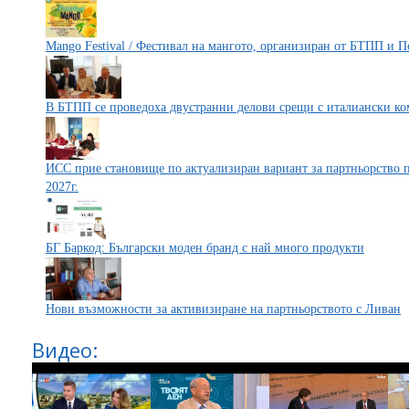
Mango Festival / Фестивал на мангото, организиран от БТПП и 
В БТПП се проведоха двустранни делови срещи с италиански к
ИСС прие становище по актуализиран вариант за партньорство 
2027г.
БГ Баркод: Български моден бранд с най много продукти
Нови възможности за активизиране на партньорството с Ливан
Видео: