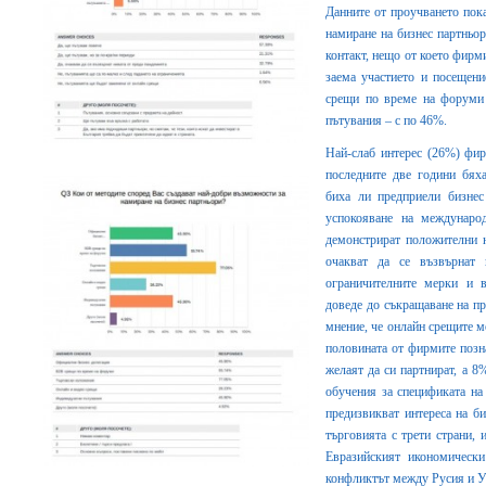
Данните от проучването пока
намиране на бизнес партньо
контакт, нещо от което фирм
заема участието и посещен
срещи по време на форуми 
пътувания – с по 46%.
Най-слаб интерес (26%) фир
последните две години бяха
биха ли предприели бизнес
успокояване на международ
демонстрират положителни н
очакват да се възвърнат 
ограничителните мерки и 
доведе до съкращаване на пр
мнение, че онлайн срещите м
половината от фирмите позна
желаят да си партнират, а 8
обучения за спецификата на
предизвикват интереса на би
търговията с трети страни,
Евразийският икономически
конфликтът между Русия и Ук