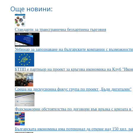
Още новини:
Стандарти за трансгранична безхартиена търговия
Уебинар за запознаване на българските компании с възможности
БТПП е партньор на проект за кръгова икономика на Клуб “Ико
Среща на дискусионна фокус група по проект „Бъди дигитален“
Форсмажорни обстоятелства по договори във връзка с кризата в
Българската икономика има потенциал да открие над 150 хил. ра