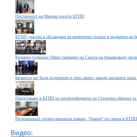
Посланикът на Мароко посети БТПП
БТПП участва в обсъждане на конкретни стъпки в подкрепа на 
Редовно годишно Общо събрание на Съвета на браншовите орг
Бизнесът ще бъде подкрепен и през април заради високите цени
Представяне в БТПП на проектобюджета на Столична община за 
Регионалната лозаро-винарска камара „Тракия“ на среща в БТПП
Видео: