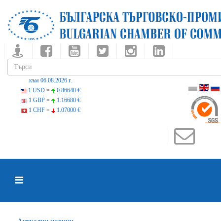
към 06.08.2026 г.
1 USD =
0.86640 €
1 GBP =
1.16680 €
1 CHF =
1.07000 €