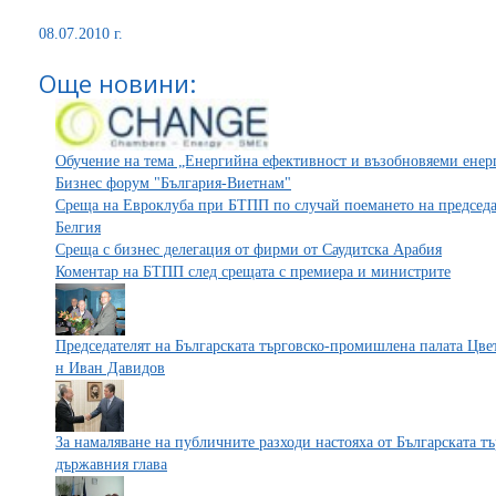
08.07.2010 г.
Още новини:
Обучение на тема „Енергийна ефективност и възобновяеми ене
Бизнес форум "България-Виетнам"
Среща на Евроклуба при БТПП по случай поемането на председа
Белгия
Среща с бизнес делегация от фирми от Саудитска Арабия
Коментар на БТПП след срещата с премиера и министрите
Председателят на Българската търговско-промишлена палата Цве
н Иван Давидов
За намаляване на публичните разходи настояха от Българската т
държавния глава