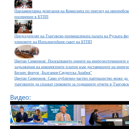
Парламентарна делегация на Комисията по преглед на европейско
посещение в БТПП
Председателят на Търговско-промишлената палата на Руската фе
членовете на Изпълнитеlния съвет на БТПП
Цветан Симеонов: Поскъпването цените на енергоизточниците е 
задължения на некоректните платци към доставчиците на енерги
Бизнес форум „България-Саудитска Арабия”
Цветан Симеонов: Само публично-частно партньорство може да
търговците да спазват сроковете за годишните отчети в Търговс
Видео: