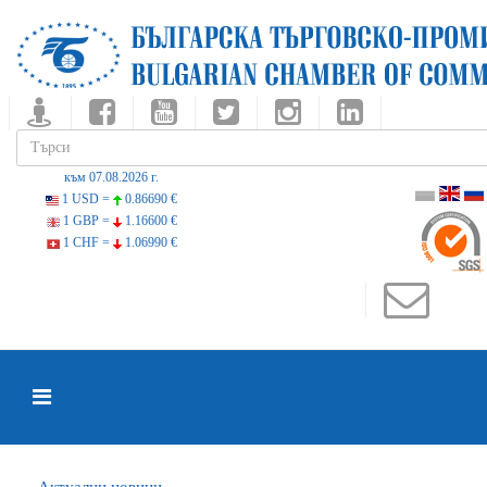
към 07.08.2026 г.
1 USD =
0.86690 €
1 GBP =
1.16600 €
1 CHF =
1.06990 €