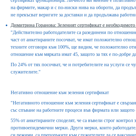
сертификат функционира. Личното ми мнение е позитивно 
на фирмите, макар и с по-ниски нива на обороти, да продъл
не прекъсват веригите за доставки и да продължава работн
Димитрина Горанова: Зеленият сертификат е необходимото 
"Действително работодателите са разединени по отношение
част от анкетираните посочват, че имат положително отно
техните отговори към 100%, ще видим, че положително отн
отношение към мярката имат 45, з
ащото за тях е по-добре д
По
24% от тях посочват, че и потребителите на услуги се ч
служителите
."
Негативно отношение към зеления сертификат
"Негативното отношение към зеления сертификат
е свързан
със спъване на работните процеси във фирмата или защото 
55% от анкетираните споделят, че са въвели строг контрол 
противоепидемични мерки.
Други мерки, които работодате
си режими, са препоръките към служителите да се ваксини