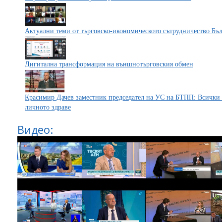
Актуални теми от търговско-икономическото сътрудничество Бъ
Дигитална трансформация на външнотърговския обмен
Красимир Дачев заместник председател на УС на БТПП: Всички з
личното здраве
Видео: