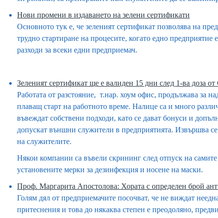
Нови промени в издаването на зелени сертификати
Основното тук е, че зеленият сертификат позволява на пред
трудно стартиране на процесите, когато едно предприятие е
разходи за всеки едни предприемач.
Зеленият сертификат ще е валиден 15 дни след 1-ва доза от
Работата от разстояние, т.нар.
хоум офис, продължава за на
плаващ старт на работното време. Налице са и много разл
въвеждат собствени подходи, като се дават бонуси и допъл
допускат външни служители в предприятията. Извършва с
на служителите.
Някои компании са въвели
скрининг след отпуск на самите
установените мерки за дезинфекция и носене на маски.
Проф. Маргарита Апостолова: Хората с определен брой ант
Голям дял от предприемачите посочват, че
не виждат неедн
притеснения и това до някаква степен е преодоляно, пред