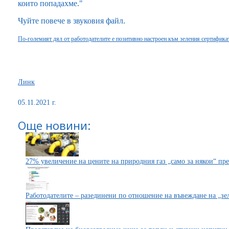
които попадахме."
Чуйте повече в звуковия файл.
По-големият дял от работодателите е позитивно настроен към зеления сертифика
Линк
05.11.2021 г.
Още новини:
27% увеличение на цените на природния газ „само за някои“ пр
Работодателите – разединени по отношение на въвеждане на „зе