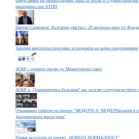
Представяне на биоразградима чаша за топли и студени напитки
икономика при БТПП
Цветан Симеонов: България участва с 20 милиона евро по Фонд
Започна менторска програма за подкрепа на жени предприемачи
АОБР с открито писмо до Министерски съвет
АОБР и „Демократична България“ ще засилят сътрудничеството с
Откриващо събитие на проект "МОДЕРН-А: МОДЕРНизация в пар
Академичната екосистема“
Първи резултати от проект „НОВАТА НОРМАЛНОСТ“