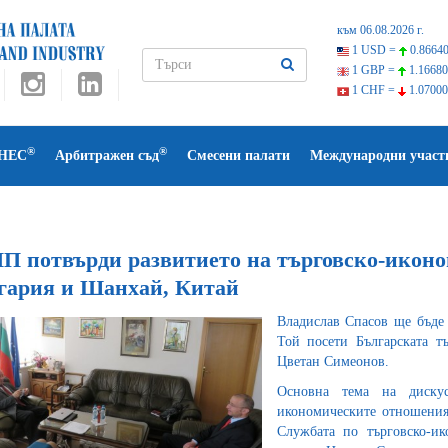
към 06.08.2026 г.
1 USD =
0.86640
1 GBP =
1.16680
1 CHF =
1.07000
®
®
НЕС
Арбитражен съд
Смесени палати
Международни участ
П потвърди развитието на търговско-икон
гария и Шанхай, Китай
Владислав Спасов ще бъде 
Той посети Българската тъ
Цветан Симеонов.
Основна тема на дискус
икономическите отношения
Службата по търговско-и