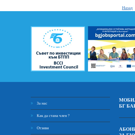
Назад
МОБИ
За нас
БГ БА
Как да стана член ?
Отзиви
АБОНИ