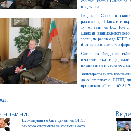
смисъл Цветан Симеонов п
продължи.
Владислав Спасов от своя с
работи с гр. Шанхай и окр
1/7 от тази на ЕС. Той с
Шанхай взаимодействието 
заяви, че разглежда БТПП к
български и китайски фирми
Симеонов обсъди със събес
икономическа информаци
инициативи и събития с ки
Заинтересованите компании
да се свързват с: БТПП, 
организации“, тел.: 02 8117 
021 г.
 новини:
Виде
Публикувана е база данни на ОИСР
относно системите за колективното