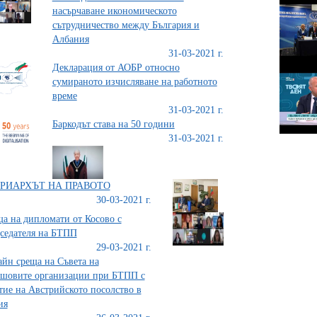
насърчаване икономическото
сътрудничество между България и
Албания
31-03-2021 г.
Декларация от АОБР относно
сумираното изчисляване на работното
време
31-03-2021 г.
Баркодът става на 50 години
31-03-2021 г.
РИАРХЪТ НА ПРАВОТО
30-03-2021 г.
а на дипломати от Косово с
седателя на БТПП
29-03-2021 г.
йн среща на Съвета на
шовите организации при БТПП с
тие на Австрийското посолство в
ия