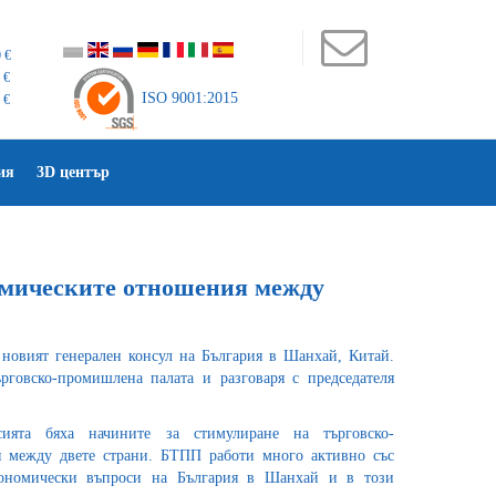
 €
 €
ISO 9001:2015
 €
ия
3D център
омическите отношения между
новият генерален консул на България в Шанхай, Китай.
рговско-промишлена палата и разговаря с председателя
ията бяха начините за стимулиране на търговско-
 между двете страни. БТПП работи много активно със
кономически въпроси на България в Шанхай и в този