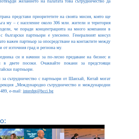
отвърди желанието на палатата това сътрудничество да
трана представи приоритетите на своята мисия, която ще
ъга му – с население около 306 млн. жители и територия
подели, че поради концентрацията на много компании в
с български партньори е улеснено. Генералният консул
ато важен партньор за опосредстване на контактите между
 от източния град и региона му.
едника си и начини за по-лесно предаване на бизнес и
я в двете посоки. Очаквайте покани за предстоящи
тайски партньори.
 за сътрудничество с партньори от Шанхай, Китай могат
дирекция „Международно сътрудничество и международни
489, e-mail:
interdpt@bcci.bg
о: