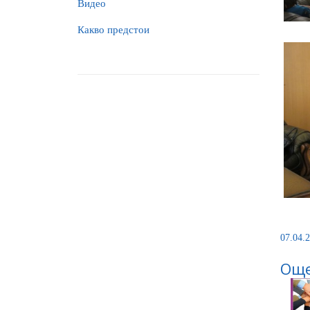
Видео
Какво предстои
07.04.2
Още