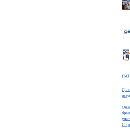
ПАТ
Срещ
пред
Онла
бран
учас
Соф