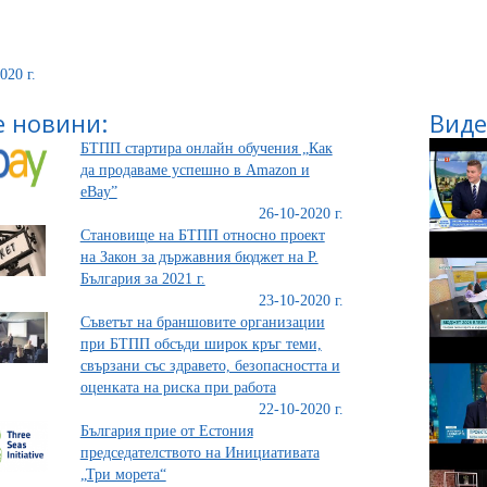
020 г.
 новини:
Виде
БТПП стартира онлайн обучения „Как
да продаваме успешно в Amazon и
eBay”
26-10-2020 г.
Становище на БТПП относно проект
на Закон за държавния бюджет на Р.
България за 2021 г.
23-10-2020 г.
Съветът на браншовите организации
при БТПП обсъди широк кръг теми,
свързани със здравето, безопасността и
оценката на риска при работа
22-10-2020 г.
България прие от Естония
председателството на Инициативата
„Три морета“