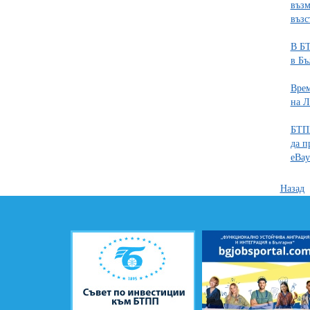
възм
възс
В БТ
в Бъ
Врем
на Л
БТПП
да п
eBay
Назад