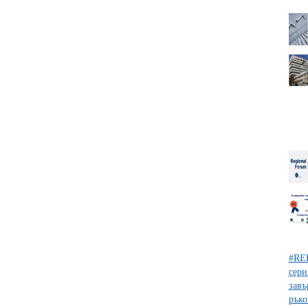
#RE
сери
завъ
ръко