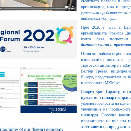
събитието позволи в него
организации, така и пред
участвали представители н
надхвърлил 700 души.
През 2020 г. GS1 в Евро
организацията Франсоа Дю
които бяха посветен
дигитализация и прозрачн
Относно глобализацията или
използвайки местните ре
търговски директор на eBay
Валтер Трезек, вицепрези
Europe, представители на 
платформата MXMove.
Cпоред Крис Гарднер,
в г
нужда от стандартизиран
удовлетвореността на клиен
увеличение на продажбите.
милиарда. Особено важни 
предлагането на пълната г
листването на продукти в 