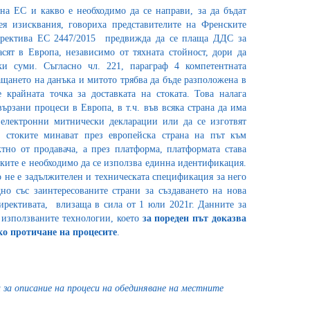
а ЕС и какво е необходимо да се направи, за да бъдат
ея изисквания, говориха представителите на Френските
ректива ЕС 2447/2015 предвижда да се плаща ДДС за
асят в Европа, независимо от тяхната стойност, дори да
и суми. Съгласно чл. 221, параграф 4 компетентната
щането на данъка и митото трябва да бъде разположена в
е крайната точка за доставката на стоката. Това налага
ързани процеси в Европа, в т.ч. във всяка страна да има
 електронни митнически декларации или да се изготвят
о стоките минават през европейска страна на път към
тно от продавача, а през платформа, платформата става
ките е необходимо да се използва единна идентификация.
о не е задължителен и техническата спецификация за него
но със заинтересованите страни за създаването на нова
ирективата, влизаща в сила от 1 юли 2021г. Данните за
 използваните технологии, което
за пореден път доказва
ко протичане на процесите
.
 за описание на процеси на обединяване на местните