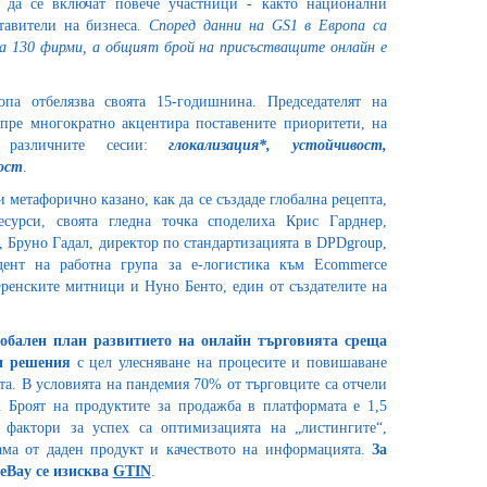
 да се включат повече участници - както национални
ставители на бизнеса.
Според данни на
GS
1 в Европа са
а 130 фирми, а общият брой на присъстващите онлайн е
па отбелязва своята 15-годишнина. Председателят на
пре многократно акцентира поставените приоритети, на
и различните сесии:
глокализация
*,
устойчивост,
ост
.
 метафорично казано, как да се създаде глобална рецепта,
сурси, своята гледна точка споделиха Крис Гарднер,
, Бруно Гадал, директор по стандартизацията в DPDgroup,
дент на работна група за е-логистика към Ecommerce
Френските митници и Нуно Бенто, един от създателите на
лобален план развитието на онлайн търговията среща
и решения
с цел улесняване на процесите и повишаване
та. В условията на пандемия 70% от търговците са отчели
 Броят на продуктите за продажба в платформата е 1,5
фактори за успех са оптимизацията на „листингите“,
ама от даден продукт и качеството на информацията.
За
е
Bay
се изисква
GTIN
.