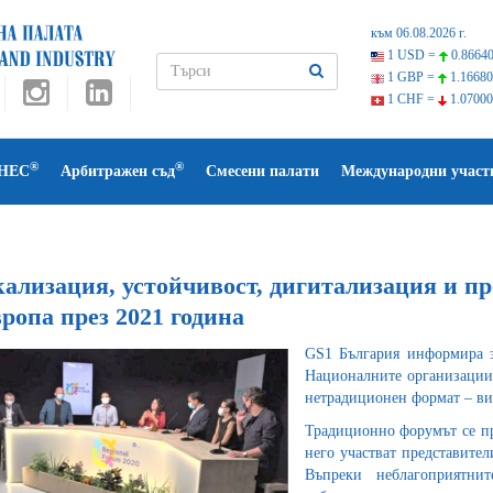
към 06.08.2026 г.
1 USD =
0.86640
1 GBP =
1.16680
1 CHF =
1.07000
®
®
НЕС
Арбитражен съд
Смесени палати
Международни участ
кализация, устойчивост, дигитализация и пр
ропа през 2021 година
GS1 България информира з
Националните организации,
нетрадиционен формат – ви
Традиционно форумът се пр
него участват представите
Въпреки неблагоприятни