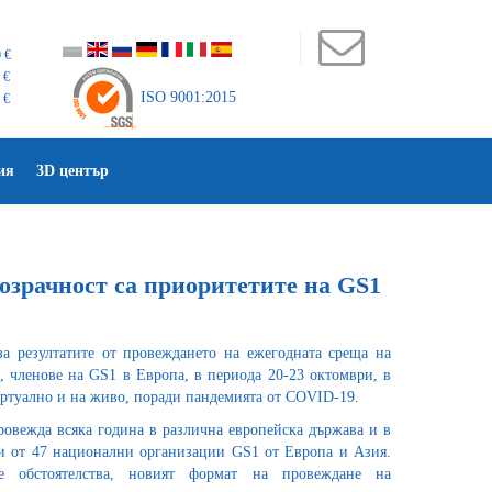
 €
 €
ISO 9001:2015
 €
ия
3D център
озрачност са приоритетите на GS1
а резултатите от провеждането на ежегодната среща на
 членове на GS1 в Европа, в периода 20-23 октомври, в
ртуално и на живо, поради пандемията от COVID-19.
овежда всяка година в различна европейска държава и в
ли от 47 национални организации GS1 от Европа и Азия.
те обстоятелства, новият формат на провеждане на