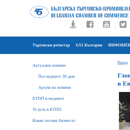
Търговски регистър
GS1 България
ИНФОБИЗ
Назад
Актуални новини
Гло
Последните 30 дни
в Ев
Архив на новини
БTПП в медиите
Услуги в БТПП
Какво ползва бизнесът