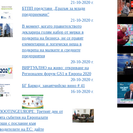
21-10-2020 г.
БТПП представи „Еразъм за млади
предприемачи“
21-10-2020 г.
В момент, когато правителството
декларира голям набор от мерки в
подкрепа на бизнеса, не се правят
елементарни и логически неща в
подкрепа на малките и средните
предприятия
20-10-2020 г.
ВИРТУАЛНО на живо: откриване на
Регионален форум GS1 в Европа 2020
20-10-2020 г.
БГ Баркод: занаятчийско вино # 41
16-10-2020 г.
BOOTINGEUROPE: Третият ден от
ята събития на Европалати
рши с послание към
водителите на ЕС: дайте