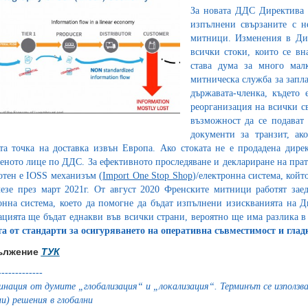
За новата ДДС Директива н
изпълнени свързаните с н
митници. Изменения в Ди
всички стоки, които се вн
става дума за много малк
митническа служба за запла
държавата-членка, където 
реорганизация на всички св
възможност да се подават
документи за транзит, ак
та точка на доставка извън Европа. Ако стоката не е продадена дирек
еното лице по ДДС. За ефективното проследяване и деклариране на прат
отен е IOSS механизъм (
Import One Stop Shop
)/електронна система, койт
езе през март 2021г. От август 2020 Френските митници работят заед
онна система, което да помогне да бъдат изпълнени изискванията на Д
ацията ще бъдат еднакви във всички страни, вероятно ще има разлика в
а от стандарти за осигуряването на оперативна съвместимост и глад
ължение
ТУК
-------------
инация от думите „глобализация“ и „локализация“. Терминът се използва
ни) решения в глобални