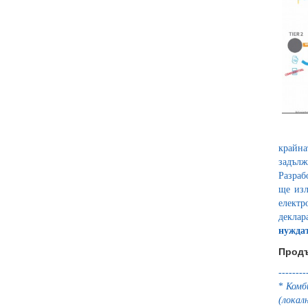
крайна
задълж
Разраб
ще изл
електр
деклар
нуждат
Прод
--------
*
Комб
(локал