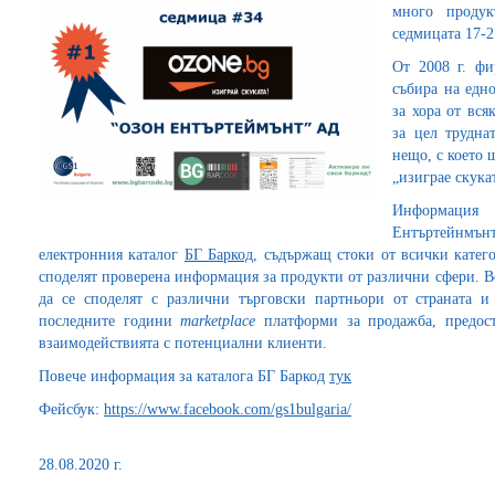
много проду
седмицата 17-21
От 2008 г. фи
събира на едн
за хора от вся
за цел трудна
нещо, с което 
„изиграе скука
Информация
Ентъртейнмъ
електронния каталог
БГ Баркод
, съдържащ стоки от всички катег
споделят проверена информация за продукти от различни сфери. В
да се споделят с различни търговски партньори от страната и
последните години
marketplace
платформи за продажба, предост
взаимодействията с потенциални клиенти.
Повече информация за каталога БГ Баркод
тук
Фейсбук:
https://www.facebook.com/gs1bulgaria/
28.08.2020 г.