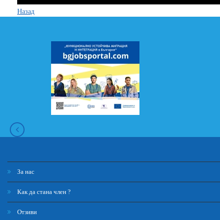
Назад
За нас
Как да стана член ?
Отзиви