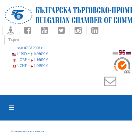
към 07.08.2026 г.
1 USD =
0.86690 €
1 GBP =
1.16600 €
1 CHF =
1.06990 €