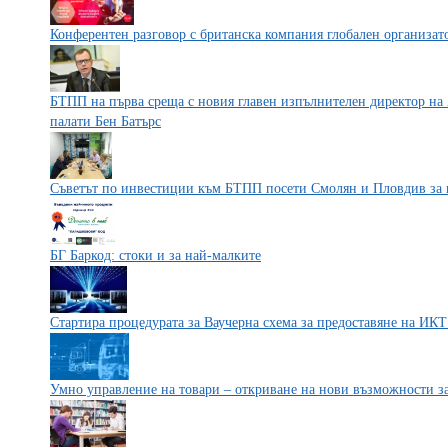
Конферентен разговор с британска компания глобален организат
БТПП на първа среща с новия главен изпълнителен директор на
палати Бен Батърс
Съветът по инвестиции към БТПП посети Смолян и Пловдив за 
БГ Баркод: стоки и за най-малките
Стартира процедурата за Ваучерна схема за предоставяне на ИК
Умно управление на товари – откриване на нови възможности за