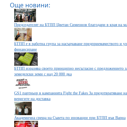
Още новини:
Председателят на БТПП Цветан Симеонов благодари в края на м
БТПП е в работна група за насърчаване предприемачеството и ул
финансиране
БТПП изразява своето принципно несъгласие с предложението за
земеделски земи с над 20 000 дка
GS1 партньор в кампанията Fight the Fakes За предотвратяване 
веригите на доставка
Академична среща на Съвета по иновации при БТПП във Варна