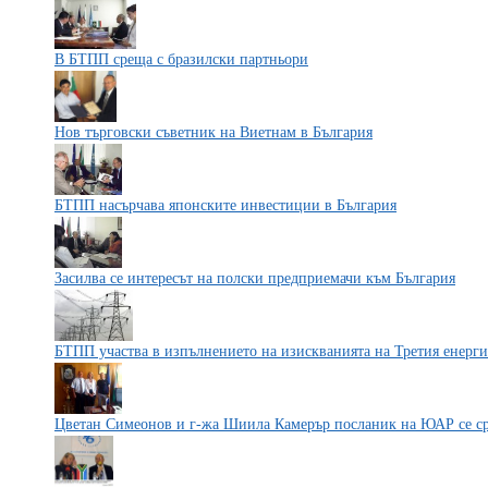
В БТПП среща с бразилски партньори
Нов търговски съветник на Виетнам в България
БТПП насърчава японските инвестиции в България
Засилва се интересът на полски предприемачи към България
БТПП участва в изпълнението на изискванията на Третия енерги
Цветан Симеонов и г-жа Шиила Камерър посланик на ЮАР се ср