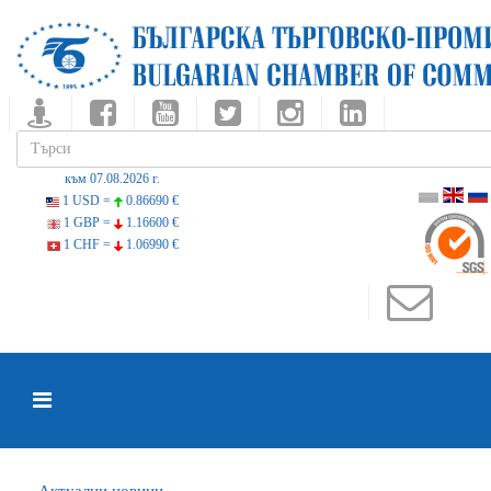
към 07.08.2026 г.
1 USD =
0.86690 €
1 GBP =
1.16600 €
1 CHF =
1.06990 €