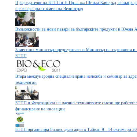
Председателят на БТПП и Н.Пр. г-жа Шиила Камерър, извънре
ще се срещнат с кмета на Велинград
Възможности за нови пазари за българските продукти в Южна 
Заместник министър-председателят и Министър на търговията и 
БТПП
Втора международна специализирана изложба и семинар за здра
технологии
БТПП и Федерацията на научно-техническите съюзи ще работят 
финансиране на иновации
БТПП организира Бизнес делегация в Тайван 9 - 14 октомври 20