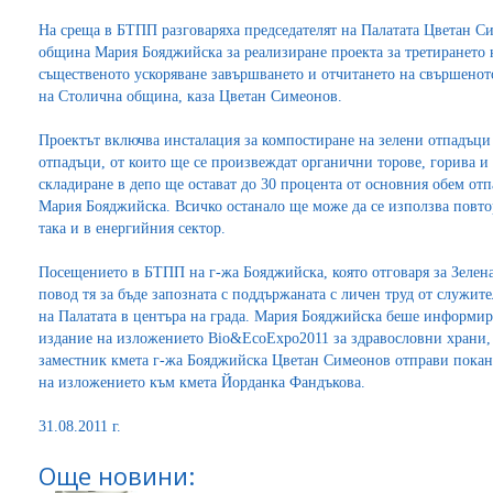
На среща в БТПП разговаряха председателят на Палатата Цветан С
община Мария Бояджийска за реализиране проекта за третирането 
същественото ускоряване завършването и отчитането на свършенот
на Столична община, каза Цветан Симеонов.
Проектът включва инсталация за компостиране на зелени отпадъци
отпадъци, от които ще се произвеждат органични торове, горива и 
складиране в депо ще остават до 30 процента от основния обем отп
Мария Бояджийска. Всичко останало ще може да се използва повто
така и в енергийния сектор.
Посещението в БТПП на г-жа Бояджийска, която отговаря за Зелена
повод тя за бъде запозната с поддържаната с личен труд от служит
на Палатата в центъра на града. Мария Бояджийска беше информир
издание на изложението Bio&EcoExpo2011 за здравословни храни,
заместник кмета г-жа Бояджийска Цветан Симеонов отправи покана 
на изложението към кмета Йорданка Фандъкова.
31.08.2011 г.
Още новини: