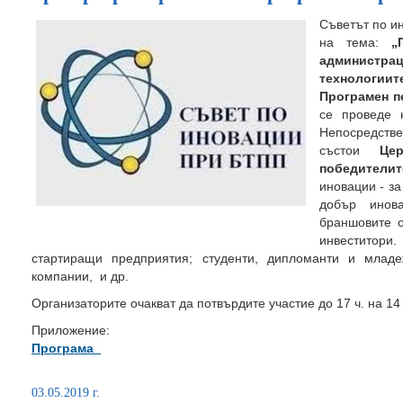
Съветът по и
на тема:
„П
администра
технологи
Програмен пе
се проведе 
Непосредствен
състои
Це
победители
иновации - з
добър инов
браншовите о
инвеститори.
стартиращи предприятия; студенти, дипломанти и младе
компании, и др.
Организаторите очакват да потвърдите участие до 17 ч. на 14
Приложение:
Програма
03.05.2019 г.