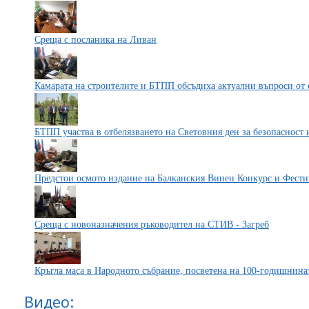
Среща с посланика на Ливан
Камарата на строителите и БТПП обсъдиха актуални въпроси от 
БТПП участва в отбелязването на Световния ден за безопасност 
Предстои осмото издание на Балканския Винен Конкурс и Фести
Среща с новоназначения ръководител на СТИВ - Загреб
Кръгла маса в Народното събрание, посветена на 100-годишнина
Видео: