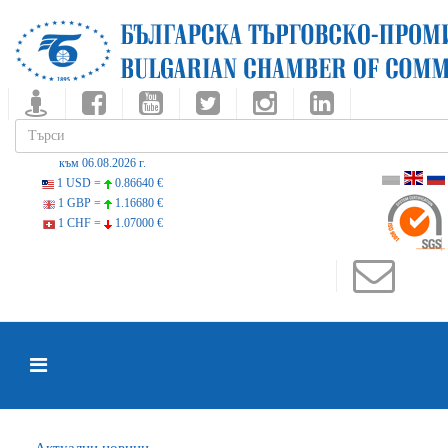
към 06.08.2026 г.
1 USD =
0.86640 €
1 GBP =
1.16680 €
1 CHF =
1.07000 €