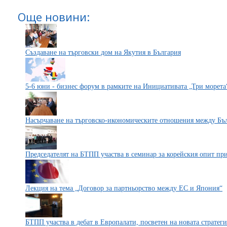
Още новини:
Създаване на търговски дом на Якутия в България
5-6 юни - бизнес форум в рамките на Инициативата „Три морета
Насърчаване на търговско-икономическите отношения между Бъ
Председателят на БТПП участва в семинар за корейския опит п
Лекция на тема „Договор за партньорство между ЕС и Япония“
БТПП участва в дебат в Eвропалати, посветен на новата стратег