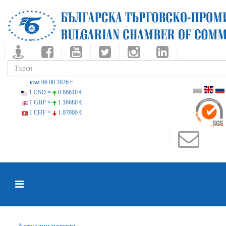
към 06.08.2026 г.
1 USD =
0.86640 €
1 GBP =
1.16680 €
1 CHF =
1.07000 €