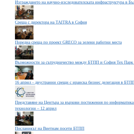
Изграждането на научно-изследователската инфраструктура в Бъ
Среща с директора на TAITRA в София
Поредна среща по проект GRECO за зелени работни места
Възможности за сътрудничество между БТПП и София Тех Пар
16 април - двустранни срещи с иранска бизнес делегация в БТП
Представяне на Центъра за върхови постижения по информати
технологии – 12 април
Посланикът на Виетнам посети БТПП