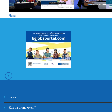
Назад
За нас
Как да стана член ?