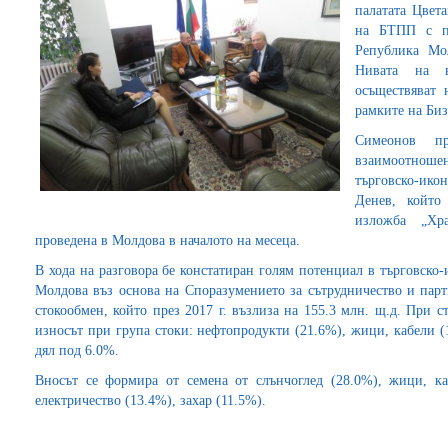
палатата Цвет
на БТПП с п
Република Мо
Нивата на в
осъществяват 
рамките на Биз
Симеонов пр
взаимоотнош
търговско-ик
Денев, който
изложба „Хр
проведена в Молдова в началото на месеца.
В хода на разговора бе констатиран голям потенциал в търговск
Молдова въз основа на Споразумението за сътрудничество и парт
стокообмен, който през 2017 г. възлиза на 155.3 млн. щ.д. При ст
износът при група стоки: нефтопродукти (21.6%), жици, кабели (
дял под 6.0%.
Вносът се формира от семена от слънчоглед (28.0%), жици, ка
електричество (13.4%), захар (11.5%).