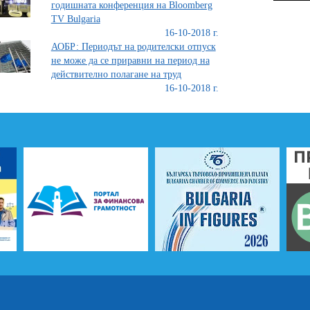
годишната конференция на Bloomberg
TV Bulgaria
16-10-2018 г.
АОБР: Периодът на родителски отпуск
не може да се приравни на период на
действително полагане на труд
16-10-2018 г.