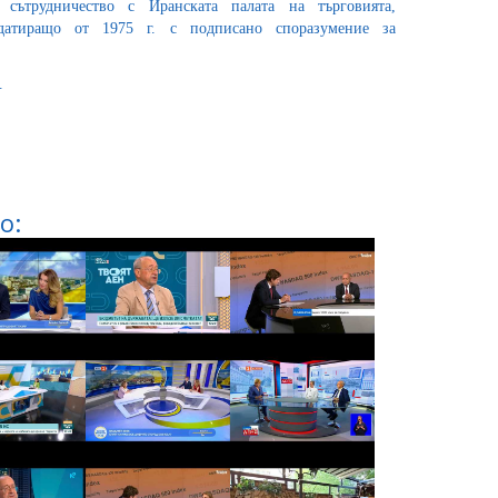
сътрудничество с Иранската палата на търговията,
датиращо от 1975 г. с подписано споразумение за
.
о: