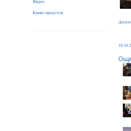
Видео
Какво предстои
Дискут
19.10.2
Още