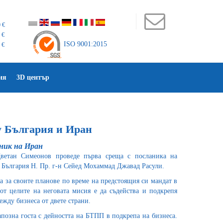
 €
 €
ISO 9001:2015
 €
ия
3D център
у България и Иран
ник на Иран
ветан Симеонов проведе първа среща с посланика на
 България Н. Пр. г-н Сейед Мохаммад Джавад Расули.
 за своите планове по време на предстоящия си мандат в
 от целите на неговата мисия е да съдейства и подкрепя
ежду бизнеса от двете страни.
позна госта с дейността на БТПП в подкрепа на бизнеса.