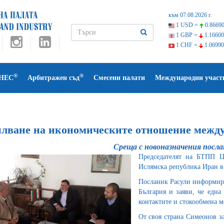
към 07.08.2026 г.
1 USD =
0.86690
1 GBP =
1.16600
1 CHF =
1.06990
®
®
НЕС
Арбитражен съд
Смесени палати
Международни участ
илване на икономическите отношение межд
Среща с новоназначения посла
Председателят на БТПП Ц
Ислямска република Иран в
Посланик Расули информира
България и заяви, че една
контактите и стокообмена м
От своя страна Симеонов за