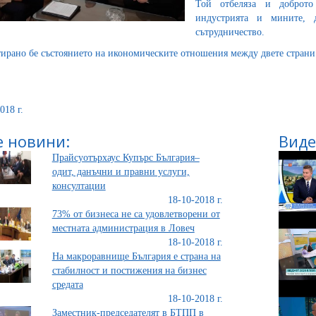
Той отбеляза и доброто 
индустрията и мините, 
сътрудничество.
ирано бе състоянието на икономическите отношения между двете страни
018 г.
 новини:
Виде
Прайсуотърхаус Купърс България–
одит, данъчни и правни услуги,
консултации
18-10-2018 г.
73% от бизнеса не са удовлетворени от
местната администрация в Ловеч
18-10-2018 г.
На макроравнище България е страна на
стабилност и постижения на бизнес
средата
18-10-2018 г.
Заместник-председателят в БТПП в