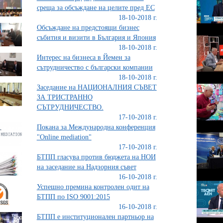
среща за обсъждане на целите пред ЕС
18-10-2018 г.
Обсъждане на предстоящи бизнес
събития и визити в България и Япония
18-10-2018 г.
Интерес на бизнеса в Йемен за
сътрудничество с български компании
18-10-2018 г.
Заседание на НАЦИОНАЛНИЯ СЪВЕТ
ЗА ТРИСТРАННО
СЪТРУДНИЧЕСТВО.
17-10-2018 г.
Покана за Международна конференция
"Online mediation"
17-10-2018 г.
БТПП гласува против бюджета на НОИ
на заседание на Надзорния съвет
16-10-2018 г.
Успешно премина контролен одит на
БТПП по ISO 9001:2015
16-10-2018 г.
БТПП е институционален партньор на