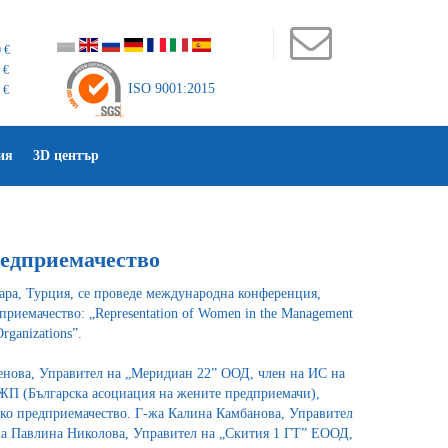
 €
 €
ISO 9001:2015
 €
ия
3D център
редприемачество
кара, Турция, се проведе международна конференция,
приемачество: „Representation of Women in the Management
Organizations”.
енова, Управител на „Меридиан 22” ООД, член на ИС на
П (Българска асоциация на жените предприемачи),
ско предприемачество. Г-жа Калина Камбанова, Управител
а Павлина Николова, Управител на „Скития 1 ГТ” ЕООД,