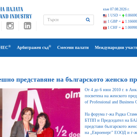
към 07.08.2026 г.
1 USD =
0.86690
1 GBP =
1.16600
1 CHF =
1.06990
®
®
НЕС
Арбитражен съд
Смесени палати
Международни участ
ешно представяне на българското женско п
От 4 до 6 юни 2010 г. в Ан
посветена на женското пред
of Professional and Business 
На форума г-жа Радка Стам
БТПП и Председател на БАЖ
представи българското жен
на „Евроенерг” ЕООД и г-ж