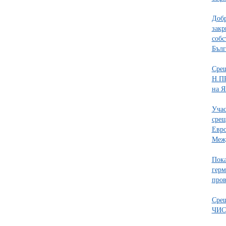
Добр
закр
собс
Бълг
Срещ
Н.ПР
на Я
Учас
срещ
Евро
Межд
Пока
герм
пров
Срещ
ЧИС