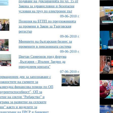
подаване на Декларацията по чл. 15 от
Закона за здравословни и безопасни
условия на труд по електронен път
09-06-2010 г.
Позиция на БТПП по предложенията
за промени в Закон за Търговския
регистър
09-06-2010 г.
Мнението на българския бизнес за
промените в пенсионната система
09-06-2010 г.
Цветан Симеонов пред форума
„България – Италия: Заедно да
преодолеем кризата”
07-06-2010 г.
рмационен ден за запознаване с
ожностите на схемите за
ъзмездна финансова помощ по ОП
курентоспособност”, ОП за
итие на сектор “Рибарство” и
грама за развитие на селските
ни” както и моделите за
нансиране на ПРСР и банковит