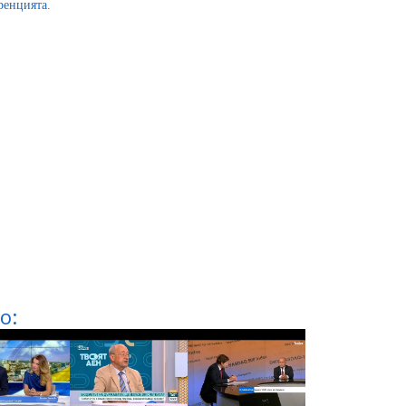
ренцията.
о: