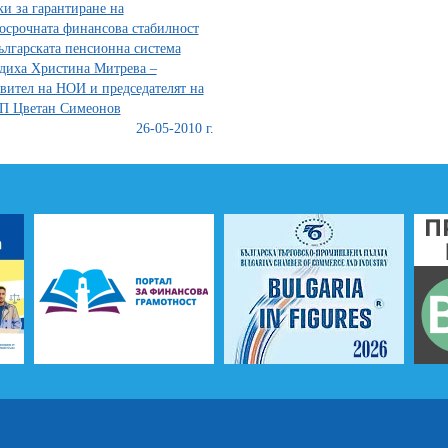
и за гарантиране на
осрочната финансова стабилност
ългарската пенсионна система
диха Христина Митрева –
вител на НОИ и председателят на
П Цветан Симеонов
26-05-2010 г.