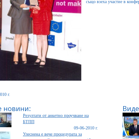
също взеха участие в конфе
010 г.
 новини:
Виде
Резултати от анкетно проучване на
БТПП
09-06-2010 г.
Улеснена е вече процедурата за