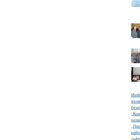
Инфо
възм
безв
„Кон
разв
„Про
райо
съфи