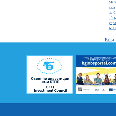
Мерк
дълг
на б
обсъ
упра
БТП
Назад