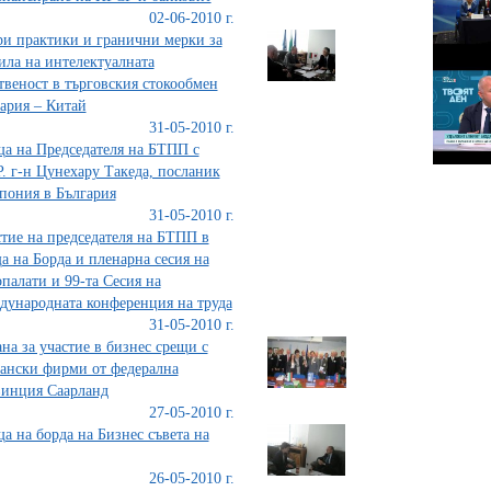
02-06-2010 г.
и практики и гранични мерки за
ила на интелектуалната
твеност в търговския стокообмен
ария – Китай
31-05-2010 г.
а на Председателя на БТПП с
. г-н Цунехару Такеда, посланик
пония в България
31-05-2010 г.
тие на председателя на БТПП в
а на Борда и пленарна сесия на
палати и 99-та Сесия на
ународната конференция на труда
31-05-2010 г.
на за участие в бизнес срещи с
ански фирми от федерална
инция Саарланд
27-05-2010 г.
а на борда на Бизнес съвета на
26-05-2010 г.