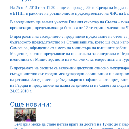
На 25 май 2010 г. от 11.30 ч. ще се проведе 39-та Среща на Борда
е БТПП, в рамките на ротационното председателство на ЧИС на Бълг
В заседанието ще вземат участие Главния секретар на Съвета – г-
организации, представляващи бизнеса от 12-те страни-членки на 
В програмата на заседанието е предвидено представяне на отчет за
българското председателство на Организацията, което ще бъде нап
Симеонов, обръщение от името на министъра на външните работи 
Младенов, както и представяне на политиката за синергията в Черн
икономика от Министерството на икономиката, енергетиката и тур
В програмата на сесиите са включени дискусии относно междунаро
сътрудничество със сродни международни организации и виждания
на региона. Заседанието ще бъде закрито с официалното предаване
на Гърция и представяне на плана за дейността на Съвета за следв
24.05.2010 г.
Още новини:
България може да стане петата врата за достъп на Тунис до паза