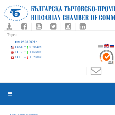
към 06.08.2026 г.
1 USD =
0.86640 €
1 GBP =
1.16680 €
1 CHF =
1.07000 €