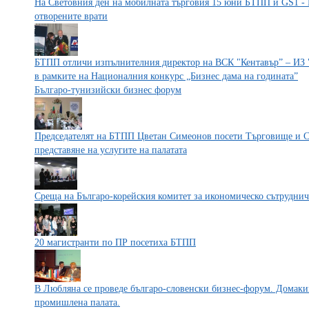
На Световния ден на мобилната търговия 15 юни БТПП и GS1 - 
отворените врати
БТПП отличи изпълнителния директор на ВСК "Кентавър” – ИЗ
в рамките на Националния конкурс „Бизнес дама на годината”
Българо-тунизийски бизнес форум
Председателят на БТПП Цветан Симеонов посети Търговище и Си
представяне на услугите на палатата
Среща на Българо-корейския комитет за икономическо сътруднич
20 магистранти по ПР посетиха БТПП
В Любляна се проведе българо-словенски бизнес-форум. Домакин
промишлена палата.