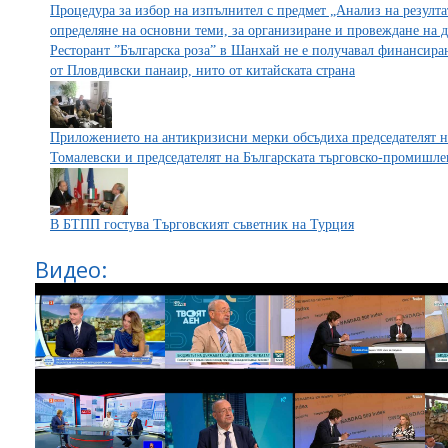
Процедура за избор на изпълнител с предмет „Анализ на резулта
определяне на основни теми, за организиране и провеждане на 
Ресторант ”Българска роза” в Шанхай не е получавал финансиран
от Пловдивски панаир, нито от китайската страна
Приложението на антикризисни мерки обсъдиха председателят 
Томалевски и председателят на Българската търговско-промишл
В БТПП гостува Търговският съветник на Турция
Видео: