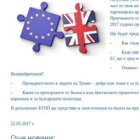
част от своя а
партньорска ор
Проучването от
2017 година ср
Ще бъдат пред
- Как гледат 
- Къде смятат
ЕС ще е сред 
- Очакват ли 
Великобритания?
- Президентството в лицето на Тръмп – добре или лошо е за т
- Какви са препоръките от бизнеса към британското правителство
наръчник и за българските политици.
В допълнение БТПП ще представи и своя позиция на базата на проуч
22.05.2017 г.
Още новини: