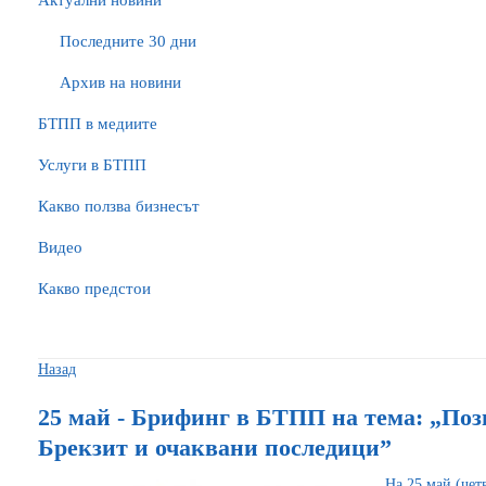
Актуални новини
Последните 30 дни
Архив на новини
БTПП в медиите
Услуги в БТПП
Какво ползва бизнесът
Видео
Какво предстои
Назад
25 май - Брифинг в БТПП на тема: „По
Брекзит и очаквани последици”
На 25 май (чет