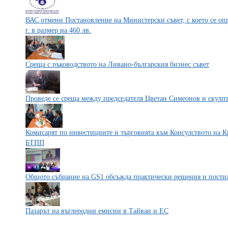
ВАС отмени Постановление на Министерски съвет, с което се оп
г. в размер на 460 лв.
Среща с ръководството на Ливано-българския бизнес съвет
Проведе се среща между председателя Цветан Симеонов и скулп
Комисарят по инвестициите и търговията към Консулството на К
БТПП
Общото събрание на GS1 обсъжда практически решения и пост
Пазарът на въглеродни емисии в Тайван и ЕС