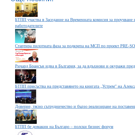
БТПП участва в Заседание на Временната комисия за проучване н
работодателите
Стартира пилотната фаза за подкрепа на МСП по проект PRE-S
Ричард Брансън идва в България, за да вдъхнови и окуражи пре
БТПП присъства на представянето на книгата „Устрем“ на Алек
Доверие, тясно сътрудничество и бързо реализиране на поставени
БТПП бе домакин на Българо – полски бизнес форум