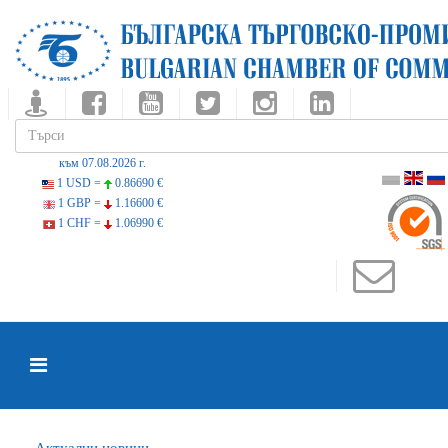
към 07.08.2026 г.
1 USD =
0.86690 €
1 GBP =
1.16600 €
1 CHF =
1.06990 €