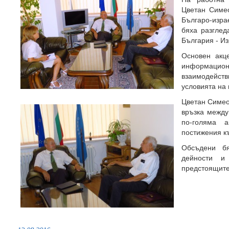
Цветан Симе
Българо-изр
бяха разглед
България - И
Основен акц
информационн
взаимодейств
условията на 
Цветан Симео
връзка между 
по-голяма 
постижения к
Обсъдени бя
дейности 
предстоящите