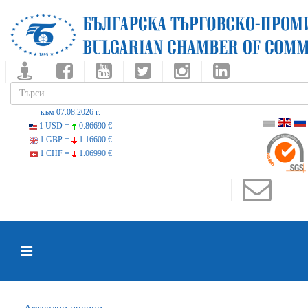
към 07.08.2026 г.
1 USD =
0.86690 €
1 GBP =
1.16600 €
1 CHF =
1.06990 €