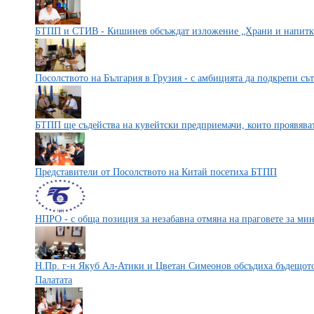
БТПП и СТИВ - Кишинев обсъждат изложение „Храни и напитки
Посолството на България в Грузия - с амбицията да подкрепи съ
БТПП ще съдейства на кувейтски предприемачи, които проявява
Представители от Посолството на Китай посетиха БТПП
НПРО - с обща позиция за незабавна отмяна на праговете за ми
Н.Пр. г-н Якуб Ал-Атики и Цветан Симеонов обсъдиха бъдещото
Палатата