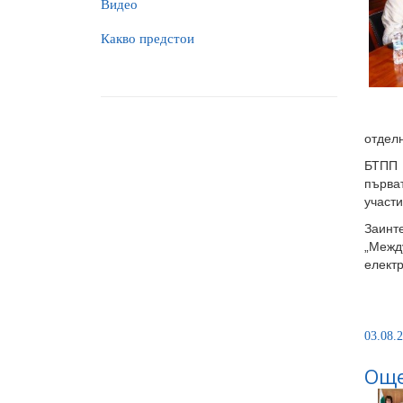
Видео
Какво предстои
отдел
БТПП 
първа
участи
Заинт
„Межд
елект
03.08.2
Още