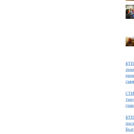
БТПП
тихо
пром
съвм
СТИВ
търг
гран
БТПП
посл
Бълг