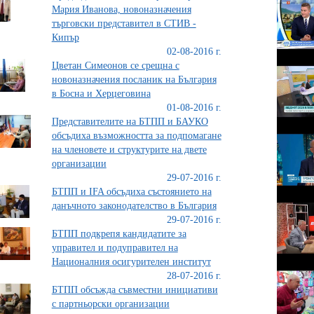
Мария Иванова, новоназначения
търговски представител в СТИВ -
Кипър
02-08-2016 г.
Цветан Симеонов се срещна с
новоназначения посланик на България
в Босна и Херцеговина
01-08-2016 г.
Представителите на БТПП и БАУКО
обсъдиха възможността за подпомагане
на членовете и структурите на двете
организации
29-07-2016 г.
БТПП и IFA обсъдиха състоянието на
данъчното законодателство в България
29-07-2016 г.
БТПП подкрепя кандидатите за
управител и подуправител на
Националния осигурителен институт
28-07-2016 г.
БТПП обсъжда съвместни инициативи
с партньорски организации