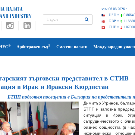
към 06.08.2026 г.
1 USD =
0.86640
1 GBP =
1.16680
1 CHF =
1.07000
®
®
НЕС
Арбитражен съд
Смесени палати
Международни участ
гарският търговски представител в СТИВ –
уация в Ирак и Иракски Кюрдистан
БТПП подготвя посещения в България на представители 
Димитър Угринов, българс
БТПП и запозна председ
ситуация в Ирак. Уг
сътрудничеството с близ
бизнес общността (в час
икономически отноше