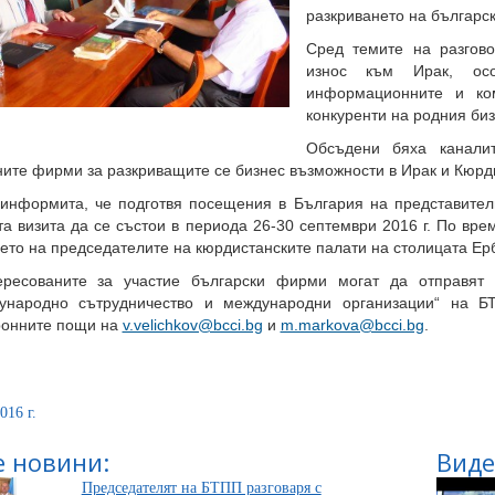
разкриването на българск
Сред темите на разгово
износ към Ирак, ос
информационните и ком
конкуренти на родния биз
Обсъдени бяха канали
ните фирми за разкриващите се бизнес възможности в Ирак и Кюрд
информита, че подготвя посещения в България на представители
та визита да се състои в периода 26-30 септември 2016 г. По вр
ето на председателите на кюрдистанските палати на столицата Ер
ересованите за участие български фирми могат да отправят 
ународно сътрудничество и международни организации“ на 
ронните пощи на
v.velichkov@bcci.bg
и
m.markova@bcci.bg
.
016 г.
 новини:
Виде
Председателят на БТПП разговаря с