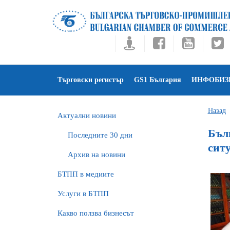
Търговски регистър
GS1 България
ИНФОБИЗ
Назад
Актуални новини
Бъл
Последните 30 дни
сит
Архив на новини
БTПП в медиите
Услуги в БТПП
Какво ползва бизнесът