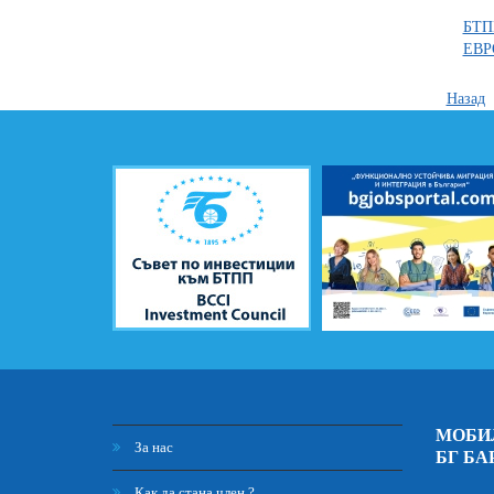
БТПП
ЕВР
Назад
МОБИ
За нас
БГ БА
Как да стана член ?