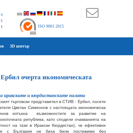
 €
 €
ISO 9001:2015
 €
ия
3D център
 Ербил очерта икономическата
на иракските и кюрдистанските палати
кият търговски представител в СТИВ - Ербил, посети
ателя Цветан Симеонов с настоящата икономическа
ринов изтъкна възможностите за развитие на
коизточната република, като сподели очакванията на
тност на тази в Иракски Кюрдистан), че ефективни
ния с България не биха били постижими без