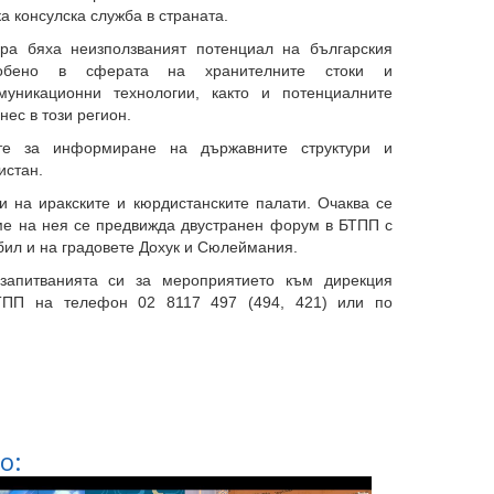
а консулска служба в страната.
ра бяха неизползваният потенциал на българския
обено в сферата на хранителните стоки и
уникационни технологии, както и потенциалните
нес в този регион.
те за информиране на държавните структури и
истан.
 на иракските и кюрдистанските палати. Очаква се
еме на нея се предвижда двустранен форум в БТПП с
бил и на градовете Дохук и Сюлеймания.
запитванията си за мероприятието към дирекция
БТПП на телефон 02 8117 497 (494, 421) или по
о: