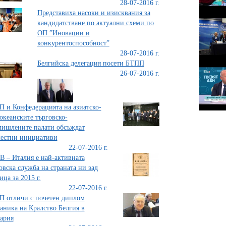
28-07-2016 г.
Представиха насоки и изисквания за
кандидатстване по актуални схеми по
ОП ”Иновации и
конкурентоспособност”
28-07-2016 г.
Белгийска делегация посети БТПП
26-07-2016 г.
 и Конфедерацията на азиатско-
океанските търговско-
ишлените палати обсъждат
естни инициативи
22-07-2016 г.
 – Италия е най-активната
овска служба на страната ни зад
ица за 2015 г.
22-07-2016 г.
 отличи с почетен диплом
аника на Кралство Белгия в
ария