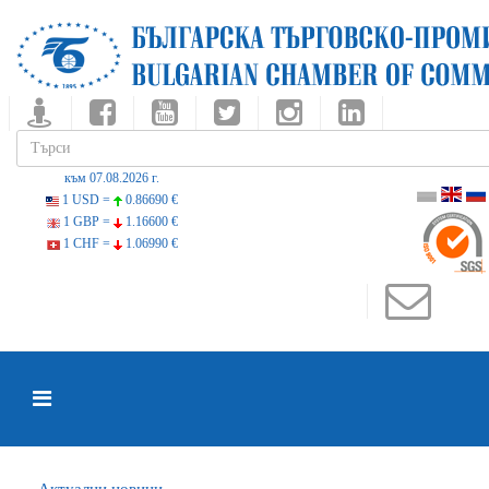
към 07.08.2026 г.
1 USD =
0.86690 €
1 GBP =
1.16600 €
1 CHF =
1.06990 €