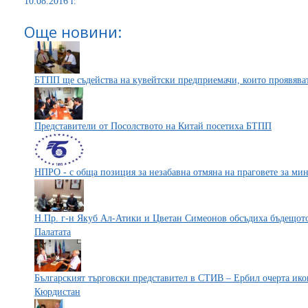
10.08.2016 г.
Още новини:
БТПП ще съдейства на кувейтски предприемачи, които проявява
Представители от Посолството на Китай посетиха БТПП
НПРО - с обща позиция за незабавна отмяна на праговете за ми
Н.Пр. г-н Якуб Ал-Атики и Цветан Симеонов обсъдиха бъдещото
Палатата
Българският търговски представител в СТИВ – Ербил очерта ико
Кюрдистан