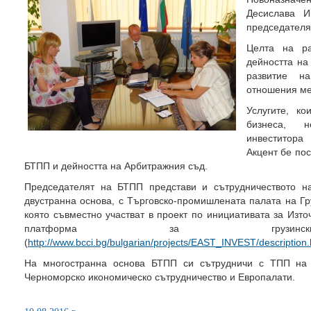
Десислава 
председателя
Целта на ра
дейността на
развитие на
отношения ме
Услугите, к
бизнеса, 
инвеститор
Акцент бе пос
БТПП и дейността на Арбитражния съд.
Председателят на БТПП представи и сътрудничеството н
двустранна основа, с Търговско-промишлената палата на Гр
която съвместно участват в проект по инициативата за Изт
платформа за грузинските
(
http://www.bcci.bg/bulgarian/projects/EAST_INVEST/description
На многостранна основа БТПП си сътрудничи с ТПП на 
Черноморско икономическо сътрудничествo и Европалати.