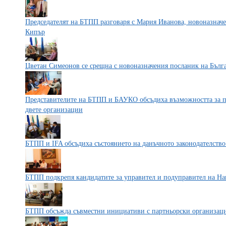
Председателят на БТПП разговаря с Мария Иванова, новоназначе
Кипър
Цветан Симеонов се срещна с новоназначения посланик на Бълг
Представителите на БТПП и БАУКО обсъдиха възможността за по
двете организации
БТПП и IFA обсъдиха състоянието на данъчното законодателство
БТПП подкрепя кандидатите за управител и подуправител на На
БТПП обсъжда съвместни инициативи с партньорски организац