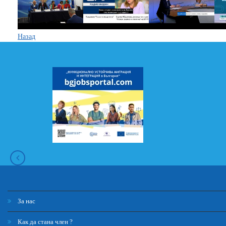
Назад
За нас
Как да стана член ?