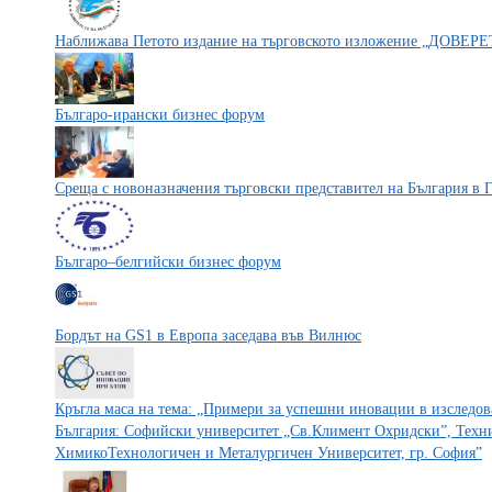
Наближава Петото издание на търговското изложение „ДОВ
Българо-ирански бизнес форум
Среща с новоназначения търговски представител на България в 
Българо–белгийски бизнес форум
Бордът на GS1 в Европа заседава във Вилнюс
Кръгла маса на тема: „Примери за успешни иновации в изследов
България: Софийски университет „Св.Климент Охридски”, Техн
ХимикоТехнологичен и Металургичен Университет, гр. София”