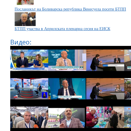
Посланикът на Боливарска република Венесуела посети БТПП
БТПП участва в Априлската пленарна сесия на ЕИСК
Видео: