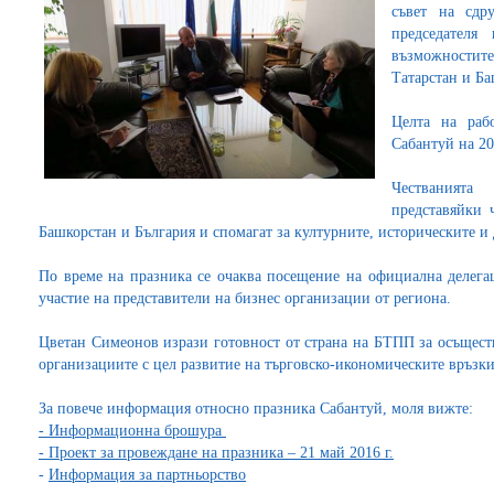
съвет на сдр
председател
възможностит
Татарстан и Ба
Целта на раб
Сабантуй на 2
Честванията
представяйки 
Башкорстан и България и спомагат за културните, историческите и 
По време на празника се очаква посещение на официална делегац
участие на представители на бизнес организации от региона.
Цветан Симеонов изрази готовност от страна на БТПП за осъществ
организациите с цел развитие на търговско-икономическите връзки
За повече информация относно празника Сабантуй, моля вижте:
-
Информационна брошура
-
Проект за провеждане на празника – 21 май 2016 г.
-
Информация за партньорство