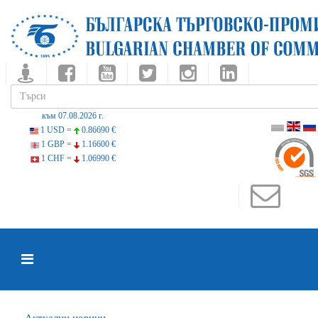
към 07.08.2026 г.
1 USD =
0.86690 €
1 GBP =
1.16600 €
1 CHF =
1.06990 €