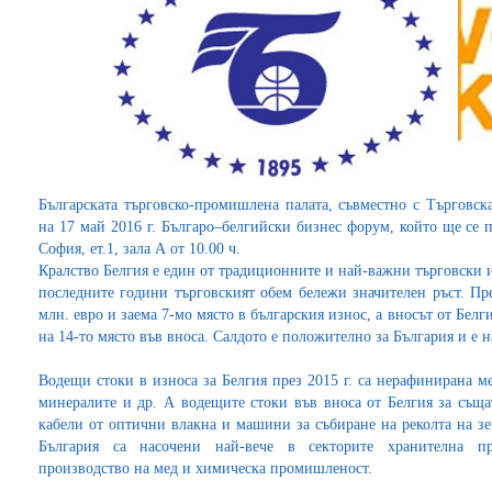
Българската търговско-промишлена палата, съвместно с Търговск
на 17 май 2016 г. Българо–белгийски бизнес форум, който ще се п
София, ет.1, зала А от 10.00 ч.
Кралство Белгия е един от традиционните и най-важни търговски 
последните години търговският обем бележи значителен ръст. Пре
млн. евро и заема 7-мо място в българския износ, а вносът от Белги
на 14-то място във вноса. Салдото е положително за България и е н
Водещи стоки в износа за Белгия през 2015 г. са нерафинирана м
минералите и др. А водещите стоки във вноса от Белгия за съща
кабели от оптични влакна и машини за събиране на реколта на з
България са насочени най-вече в секторите хранителна про
производство на мед и химическа промишленост.