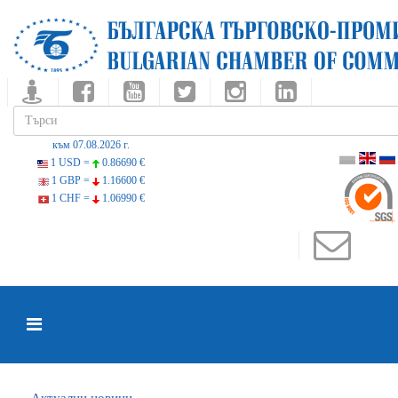
към 07.08.2026 г.
1 USD =
0.86690 €
1 GBP =
1.16600 €
1 CHF =
1.06990 €