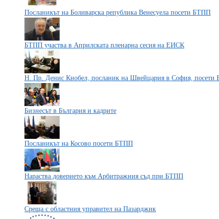
Посланикът на Боливарска република Венесуела посети БТПП
БТПП участва в Априлската пленарна сесия на ЕИСК
Н. Пр. Денис Кнобел, посланик на Швейцария в София, посети
Бизнесът в България и кадрите
Посланикът на Косово посети БТПП
Нараства доверието към Арбитражния съд при БТПП
Среща с областния управител на Пазарджик