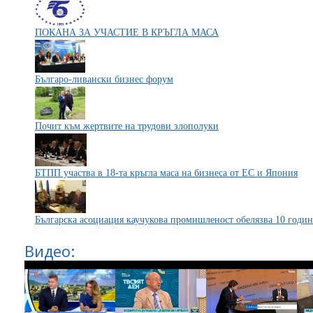
ПОКАНА ЗА УЧАСТИЕ В КРЪГЛА МАСА
Българо-ливански бизнес форум
Почит към жертвите на трудови злополуки
БТПП участва в 18-та кръгла маса на бизнеса от ЕС и Япония
Българска асоциация каучукова промишленост обелязва 10 годин
Видео: