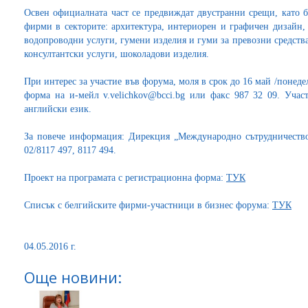
Освен официалната част се предвиждат двустранни срещи, като б
фирми в секторите: архитектура, интериорен и графичен дизайн, 
водопроводни услуги, гумени изделия и гуми за превозни средств
консултантски услуги, шоколадови изделия.
При интерес за участие във форума, моля в срок до 16 май /понед
форма на и-мейл v.velichkov@bcci.bg или факс 987 32 09. Участ
английски език.
За повече информация: Дирекция „Международно сътрудничеств
02/8117 497, 8117 494.
Проект на програмата с регистрационна форма:
ТУК
Списък с белгийските фирми-участници в бизнес форума:
ТУК
04.05.2016 г.
Още новини: