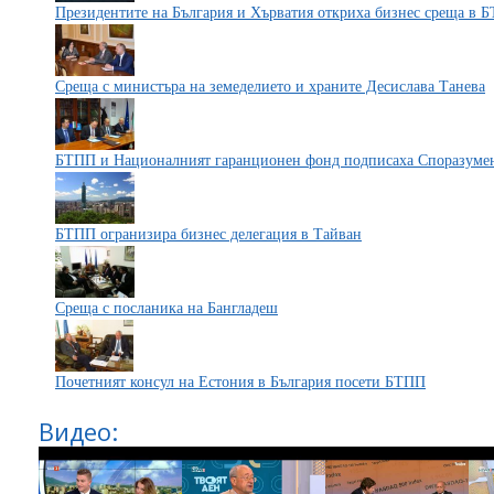
Президентите на България и Хърватия откриха бизнес среща в 
Среща с министъра на земеделието и храните Десислава Танева
БТПП и Националният гаранционен фонд подписаха Споразумен
БТПП огранизира бизнес делегация в Тайван
Среща с посланика на Бангладеш
Почетният консул на Естония в България посети БТПП
Видео: