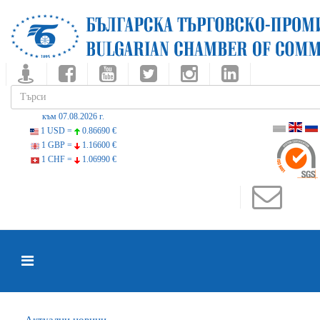
към 07.08.2026 г.
1 USD =
0.86690 €
1 GBP =
1.16600 €
1 CHF =
1.06990 €