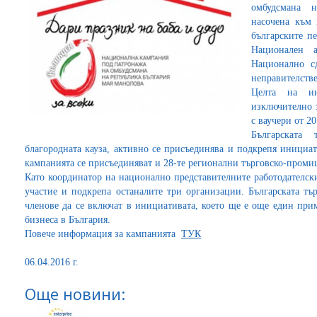
омбудсмана 
насочена към 
българските п
Национален 
Национално с
неправителств
Целта на ин
изключително 
с ваучери от 20
Българската 
благородната кауза, активно се присъединява и подкрепя инициа
кампанията се присъединяват и 28-те регионални търговско-промиш
Като координатор на национално представителните работодател
участие и подкрепа останалите три организации. Българската тъ
членове да се включат в инициативата, което ще е още един при
бизнеса в България.
Повече информация за кампанията
ТУК
06.04.2016 г.
Още новини: