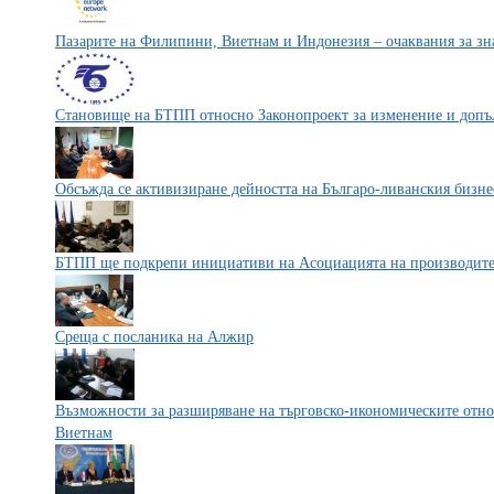
Пазарите на Филипини, Виетнам и Индонезия – очаквания за зна
Становище на БТПП относно Законопроект за изменение и допъ
Обсъжда се активизиране дейността на Българо-ливанския бизне
БТПП ще подкрепи инициативи на Асоциацията на производител
Среща с посланика на Алжир
Възможности за разширяване на търговско-икономическите отн
Виетнам