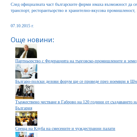
След официалната част българските фирми имаха възможност да се
транспорт, ресторантьорство и хранително-вкусова промишленост,
07.10.2015 г.
Още новини:
Партньорство с Федерацията на търговско-промишлените и земе
Българо-полски делови форум ще се проведе през ноември в Ш
Тържествено честване в Габрово на 120 години от създаването 
България
Среща на Клуба на смесените и чуждестранни палати