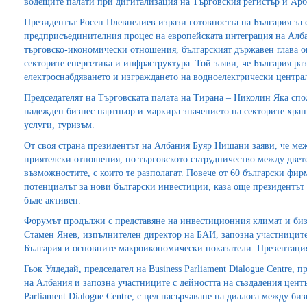
водещите палати при дигитализация на Търговския регистър и Ар
Президентът Росен Плевнелиев изрази готовността на България за 
предприсъединителния процес на европейската интеграция на Алба
търговско-икономически отношения, българският държавен глава оп
секторите енергетика и инфраструктура. Той заяви, че България раз
електроснабдяването и изграждането на водноелектрически центра
Председателят на Търговската палата на Тирана – Николин Яка спо
надежден бизнес партньор и маркира значението на секторите хра
услуги, туризъм.
От своя страна президентът на Албания Буяр Нишани заяви, че ме
приятелски отношения, но търговското сътрудничество между двете
възможностите, с които те разполагат. Повече от 60 български фирм
потенциалът за нови български инвестиции, каза още президентът
бъде активен.
Форумът продължи с представяне на инвестиционния климат и биз
Стамен Янев, изпълнителен директор на БАИ, запозна участниците
България и основните макроикономически показатели. Презентаци
Гьок Улдедай, председател на Business Parliament Dialogue Centre,
на Албания и запозна участниците с дейността на създадения центъ
Parliament Dialogue Centre, с цел насърчаване на диалога между би