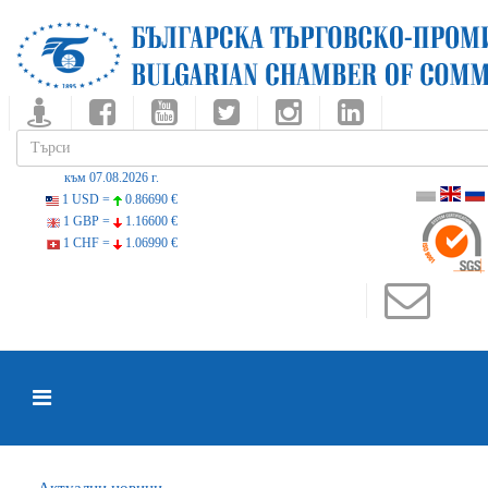
към 07.08.2026 г.
1 USD =
0.86690 €
1 GBP =
1.16600 €
1 CHF =
1.06990 €