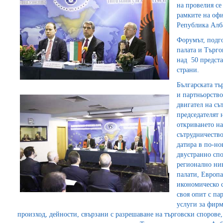
на провелия се
рамките на офи
Република Алб
Форумът, подг
палата и Търго
над 50 предста
страни.
Българската тъ
и партньорство
двигател на съ
председателят 
откриването н
сътрудничество
датира в по-но
двустранно спо
регионално нив
палати, Европа
икономическо с
своя опит с па
услуги за фирм
произход, дейности, свързани с разрешаване на търговски спорове