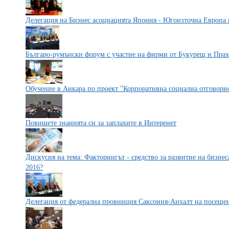
Делегация на Бизнес асоциацията Япония - Югоизточна Европа
Българо-румънски форум с участие на фирми от Букурещ и Прах
Обучение в Анкара по проект "Корпоративна социална отговорно
Повишете знанията си за заплахите в Интеренет
Дискусия на тема: Факторингът - средство за развитие на бизнес
2016?
Делегация от федерална провинция Саксония-Анхалт на посещ