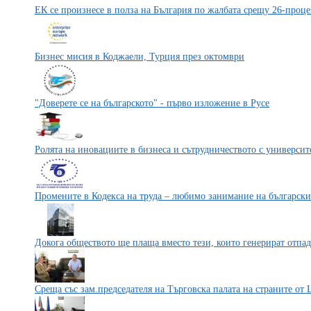
ЕК се произнесе в полза на България по жалбата срещу 26-проце
Бизнес мисия в Коджаели, Турция през октомври
"Доверете се на българското" - първо изложение в Русе
Ролята на иновациите в бизнеса и сътрудничеството с университ
Промените в Кодекса на труда – любимо занимание на български
Докога обществото ще плаща вместо тези, които генерират отпа
Среща със зам.председателя на Търговска палата на страните от