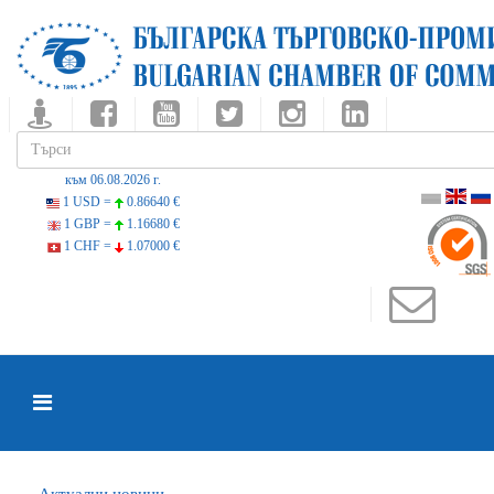
към 06.08.2026 г.
1 USD =
0.86640 €
1 GBP =
1.16680 €
1 CHF =
1.07000 €