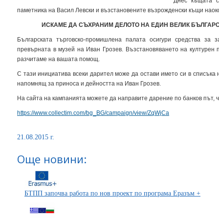
Днес къщата с
паметника на Васил Левски и възстановените възрожденски къщи наок
ИСКАМЕ ДА СЪХРАНИМ ДЕЛОТО НА ЕДИН ВЕЛИК БЪЛГАР
Българската търговско-промишлена палата осигури средства за 
превърната в музей на Иван Грозев. Възстановяването на културен 
разчитаме на вашата помощ.
С тази инициатива всеки дарител може да остави името си в списъка 
напомнящ за приноса и дейността на Иван Грозев.
На сайта на кампанията можете да направите дарение по банков път, чр
https://www.collectim.com/bg_BG/campaign/view/ZqWjCa
21.08.2015 г.
Още новини:
БТПП започва работа по нов проект по програма Еразъм +