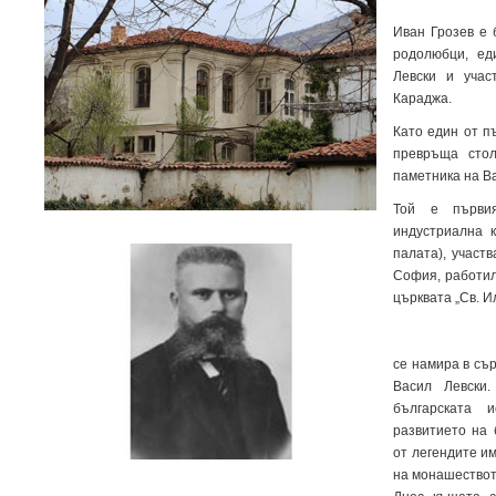
Иван Грозев е 
родолюбци, ед
Левски и уча
Караджа.
Като един от п
превръща стол
паметника на Ва
Той е първия
индустриална 
палата), участ
София, работил
църквата „Св. И
се намира в сър
Васил Левски
българската 
развитието на 
от легендите и
на монашествот