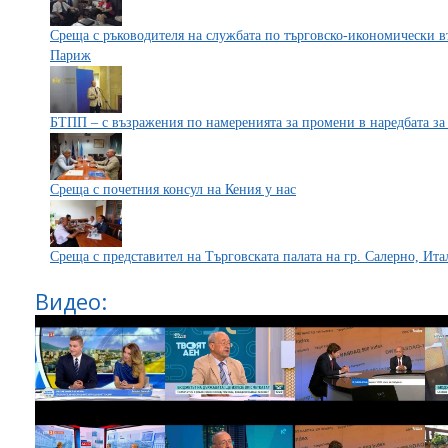
Среща с ръководителя на службата по търговско-икономически в
Париж
БТПП – с възражения по намеренията за промени в наредбата за
Среща с почетния консул на Кения у нас
Среща с представител на Търговската палата на гр. Салерно, Ита
Видео: