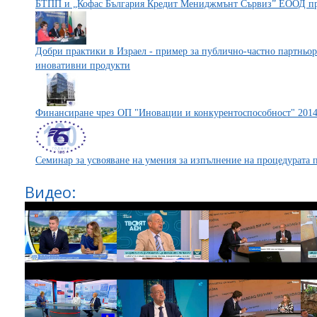
БТПП и „Кофас България Кредит Мениджмънт Сървиз” ЕООД пр
Добри практики в Израел - пример за публично-частно партньор
иновативни продукти
Финансиране чрез ОП "Иновации и конкурентоспособност" 2014
Семинар за усвояване на умения за изпълнение на процедурата 
Видео: