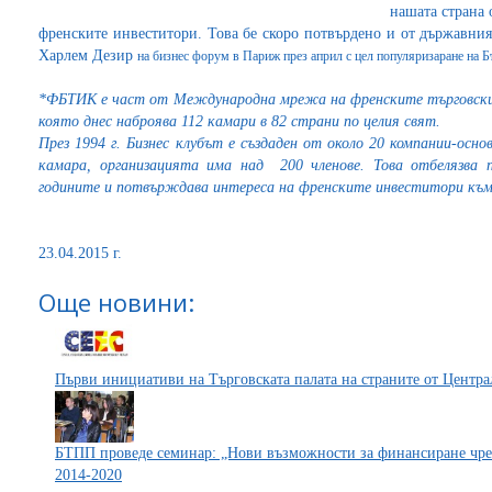
нашата страна 
френските инвеститори. Това бе скоро потвърдено и от държавни
Харлем Дезир
на бизнес форум в Париж през април с цел популяризаране на Б
*ФБТИК е част от Международна мрежа на френските търговски ка
която днес наброява 112 камари в 82 страни по целия свят.
През 1994 г. Бизнес клубът е създаден от около 20 компании-осн
камара, организацията има над 200 членове. Това отбелязва
годините и потвърждава интереса на френските инвеститори към
23.04.2015 г.
Още новини:
Първи инициативи на Търговската палата на страните от Центр
БТПП проведе семинар: „Нови възможности за финансиране чр
2014-2020