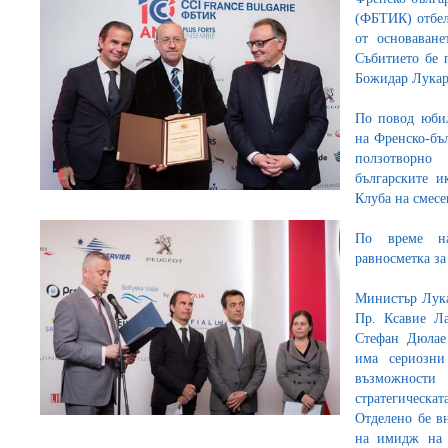
(ФБТИК) отбел
от основаване
Събитието бе 
Божидар Лукар
По повод юби
на Френско-бъл
ползотворно
българските и
Клуба на смесе
По време на
равносметка з
Министър Лука
Пр. Ксавие Л
Стефан Дюлае
има сериозн
възможности
стратегическ
Отделено бе в
на имидж на 