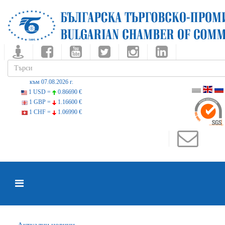
към 07.08.2026 г.
1 USD =
0.86690 €
1 GBP =
1.16600 €
1 CHF =
1.06990 €