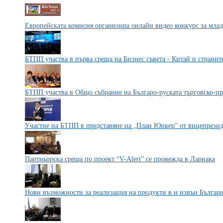
Европейската комисия организира онлайн видео конкурс за млад
БТПП участва в първа среща на Бизнес съвета - Китай и странит
БТПП участва в Общо събрание на Българо-руската търговско-п
Участие на БТПП в представяне на „План Юнкер" от вицепрези
Партньорска среща по проект “V-Alert” се провежда в Ларнака
Нови възможности за реализация на продукти в и извън Българ