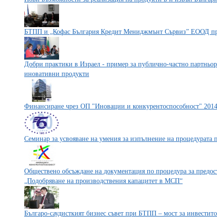
БТПП и „Кофас България Кредит Мениджмънт Сървиз” ЕООД пр
Добри практики в Израел - пример за публично-частно партньор
иновативни продукти
Финансиране чрез ОП "Иновации и конкурентоспособност" 2014
Семинар за усвояване на умения за изпълнение на процедурата 
Обществено обсъждане на документация по процедура за предос
„Подобряване на производствения капацитет в МСП“
Българо-саудисткият бизнес съвет при БТПП – мост за инвестит