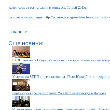
Краен срок за регистрация в конкурса: 18 май 2015г.
За повече информация:
http://ec.europa.eu/growth/sectors/constructio
21.04.2015 г.
Още новини:
БТПП участва в Общо събрание на Българо-руската търговско-п
Участие на БТПП в представяне на „План Юнкер" от вицепрези
Партньорска среща по проект “V-Alert” се провежда в Ларнака
Нови възможности за реализация на продукти в и извън Българ