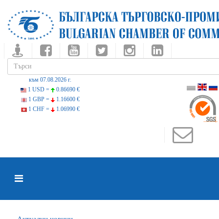
към 07.08.2026 г.
1 USD =
0.86690 €
1 GBP =
1.16600 €
1 CHF =
1.06990 €