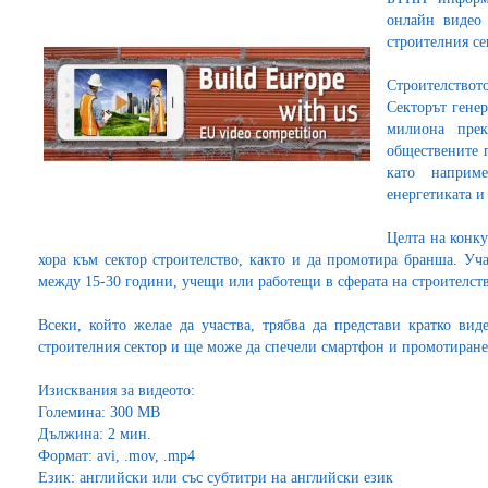
онлайн видео 
строителния се
Строителств
Секторът гене
милиона пре
обществените п
като наприм
енергетиката и
Целта на конку
хора към сектор строителство, както и да промотира бранша. Уча
между 15-30 години, учещи или работещи в сферата на строителств
Всеки, който желае да участва, трябва да представи кратко вид
строителния сектор и ще може да спечели смартфон и промотиране
Изисквания за видеото:
Големина: 300 МВ
Дължина: 2 мин.
Формат: avi, .mov, .mp4
Език: английски или със субтитри на английски език