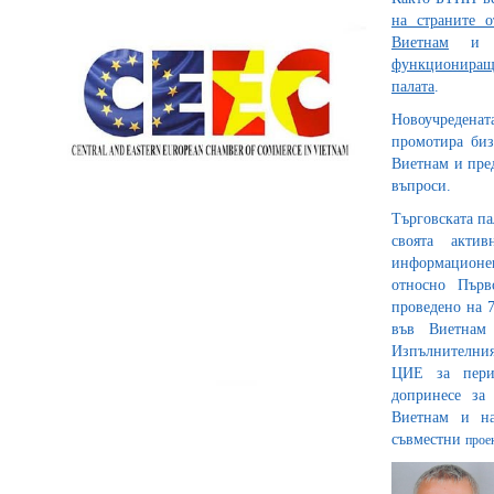
на страните 
Виетнам
и ин
функционираща
палата
.
Новоучреденат
промотира би
Виетнам и пре
въпроси.
Търговската па
своята акти
информационе
относно Първ
проведено на 
във Виетнам
Изпълнителния
ЦИЕ за пери
допринесе за
Виетнам и на
съвместни
прое