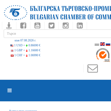
към 07.08.2026 г.
1 USD =
0.86690 €
1 GBP =
1.16600 €
1 CHF =
1.06990 €