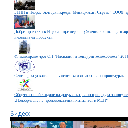
БТПП и „Кофас България Кредит Мениджмънт Сървиз” ЕООД пр
Добри практики в Израел - пример за публично-частно партньор
иновативни продукти
Финансиране чрез ОП "Иновации и конкурентоспособност" 2014
Семинар за усвояване на умения за изпълнение на процедурата 
Обществено обсъждане на документация по процедура за предос
„Подобряване на производствения капацитет в МСП“
Видео: