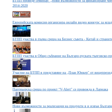
БТПП проведе семинар: „Нови възможности за финансиране чр
2014-2020
Европейската комисия организира онлайн видео конкурс за млад
БТПП участва в първа среща на Бизнес съвета - Китай и странит
БТПП участва в Общо събрание на Българо-руската търговско-п
Участие на БТПП в представяне на „План Юнкер" от вицепрези
Партньорска среща по проект “V-Alert” се провежда в Ларнака
Нови възможности за реализация на продукти в и извън Българ