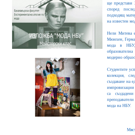
ще представи 
според посл
подходящ мате
на известен мо
Нели Митева е
Мюнхен, Герман
мода в НБУ,
образователна
модерно образ
Студентите усп
колекция, сл
създаване на е
импровизации 
са създаде
преподаватели
мода на НБУ.
Мяс