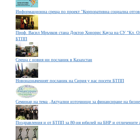
Информационна среща по проект "Корпоративна социална отгово
Проф. Васил Мръчков стана Доктор Хонорис Кауза на СУ “Кл. О
БТПП
Среща с новия ни посланик в Казахстан
Новоназначеният посланик на Сирия у нас посети БТПП
Семинар на тема „Актуални източници за финансиране на бизне
Поздравления и от БТПП за 80-ия юбилей на БНР и отличените