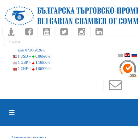
към 07.08.2026 г.
1 USD =
0.86690 €
1 GBP =
1.16600 €
1 CHF =
1.06990 €