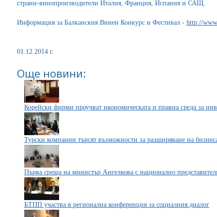
страни-винопроизводители Италия, Франция, Испания и САЩ.
Информация за Балканския Винен Конкурс и Фестивал -
http://www
01.12.2014 г.
Още новини:
Корейски фирми проучват икономическата и правна среда за инв
Турски компании търсят възможности за разширяване на бизнеса
Първа среща на министър Ангелкова с национално представител
БТПП участва в регионална конференция за социалния диалог