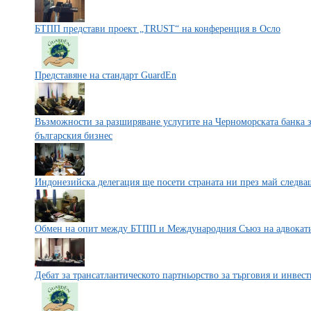
БТПП представи проект „TRUST“ на конференция в Осло
Представяне на стандарт GuardEn
Възможности за разширяване услугите на Черноморската банка за
българския бизнес
Индонезийска делегация ще посети страната ни през май следва
Обмен на опит между БТПП и Международния Съюз на адвокати
Дебат за трансатлантическото партньорство за търговия и инв