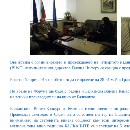
Във връзка с организирането и провеждането на четвъртото изда
(BIWC) изпълнителният директор Галина Нифору се срещна с пре
Решено бе през 2015 г. събитието да се проведе на 28-31 май в Гра
По време на Форума ще бъде учредена и Балканска Винена Камара
на всички производители на вино от Балканите.
Балканският Винен Конкурс и Фестивал е единственият по рода 
Провеждан ежегодно в София като естествен център на Балканс
вниманието на световната винена общност към този интересен
милиона тона вино годишно БАЛКАНИТЕ се нареждат на 5 място