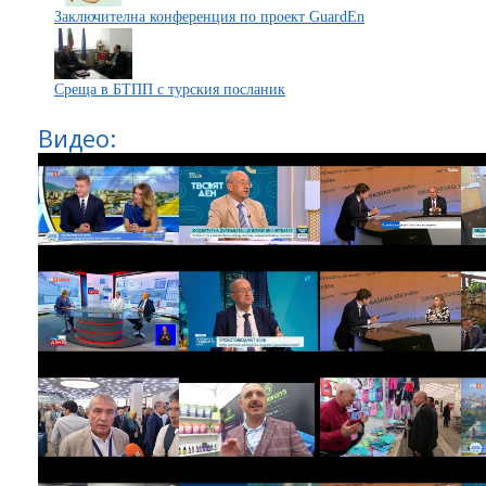
Заключителна конференция по проект GuardEn
Среща в БТПП с турския посланик
Видео: