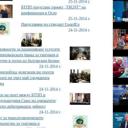
25-11-2014 г.
БТПП представи проект „TRUST“ на
конференция в Осло
25-11-2014 г.
Представяне на стандарт GuardEn
24-11-2014 г.
ожности за разширяване услугите
ерноморската банка за търговия и
итие в полза на българския бизнес
24-11-2014 г.
незийска делегация ще посети
ната ни през май следващата
на
24-11-2014 г.
ен на опит между БТПП и
ународния Съюз на адвокатите
сно арбитражната дейност
24-11-2014 г.
т за трансатлантическото
ньорство за търговия и