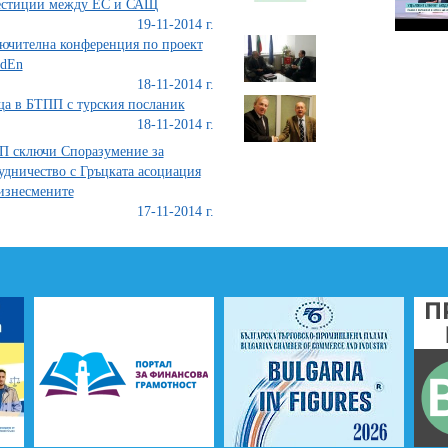
естиции между ЕС и САЩ
19-11-2014 г.
ючителна конференция по проект
rdEn
18-11-2014 г.
а в БТПП с турския посланик
18-11-2014 г.
 сключи Споразумение за
удничество с Гръцката асоциация
изнесмените
17-11-2014 г.