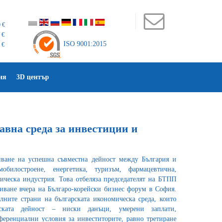
 €
 €
ISO 9001:2015
 €
ия
3D център
вна среда за инвестиции и
ване на успешна съвместна дейност между България и
обилостроене, енергетика, туризъм, фармацевтична,
ческа индустрия. Това отбеляза председателят на БТПП
ване вчера на Българо-корейски бизнес форум в София.
ните страни на българската икономическа среда, които
ската дейност – ниски данъци, умерени заплати,
еренциални условия за инвеститорите, равно третиране