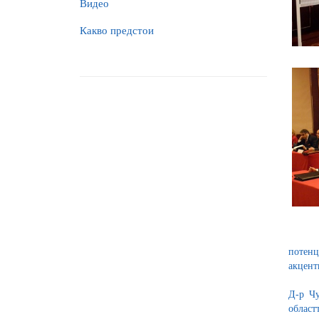
Видео
Какво предстои
потенц
акцент
Д-р Чу
област