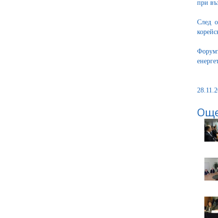
при въ
След о
корейс
Форумъ
енерге
28.11.2
Още