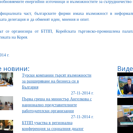
зобновяемите енергийни източници и възможностите за сътрудничество 
фициалната част, българските фирми имаха възможност в неформалн
ката делегация и да обменят идеи, мнения и опит.
т се организира от БТПП, Корейската търговско-промишлена палат
тиката на Корея.
014 г.
 новини:
Виде
Турски компании търсят възможности
за разширяване на бизнеса си в
България
27-11-2014 г.
Първа среща на министър Ангелкова с
национално представителните
работодателски организации
27-11-2014 г.
БТПП участва в регионална
конференция за социалния диалог