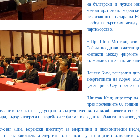
на български и чужди инв
комбинирането на корейски
реализация на пазара на ЕС
свободна търговия между 
партньорство.
Н.Пр. Шин Менг-хо, извъ
София поздрави участници
контакти между фирмите 
възможностите за намиране
Чангку Ким, генерален дир
енергетиката на Корея /MO
делегация в Сеул през есента
Шинхак Канг, директор на 
през последните 60 години
иалните области за двустранно сътрудничество са възобновяеми енерг
ира, върху интереса на корейските фирми в следните области: производс
л-Янг Лии, Корейски институт за енергийни и икономически изследв
та на възобновяемата енергия. Той запозна участниците с основните х