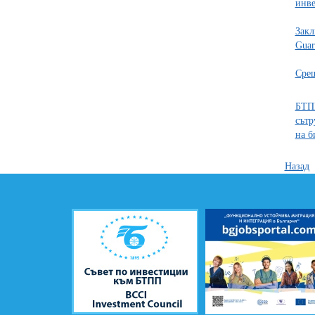
инв
Закл
Gua
Срещ
БТПП
сътр
на б
Назад