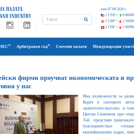
към 07.08.2026 г.
1 USD =
0.86690
1 GBP =
1.16600
1 CHF =
1.06990
®
®
НЕС
Арбитражен съд
Смесени палати
Международни участ
ейски фирми проучват икономическата и пра
овия у нас
Има възможности за разви
Корея в секторите автом
хранително-вкусова и хими
Цветан Симеонов при откри
Той представи привлекател
благоприятстват стопан
квалифицирани кадри, преф