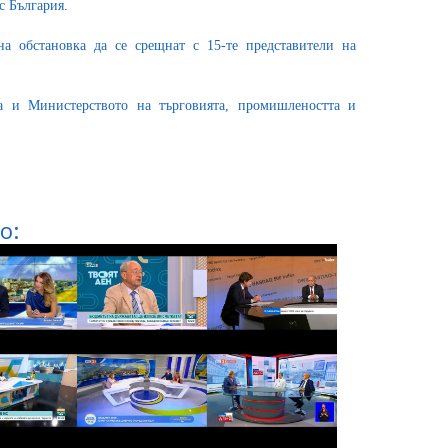
с България.
а обстановка да се срещнат с 15-те представители на
а и Министерството на търговията, промишлеността и
о: