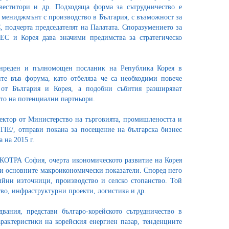
еститори и др. Подходяща форма за сътрудничество е
 мениджмънт с производство в България, с възможност за
, подчерта председателят на Палатата. Споразумението за
ЕС и Корея дава значими предимства за стратегическо
нреден и пълномощен посланик на Република Корея в
те във форума, като отбеляза че са необходими повече
от България и Корея, а подобни събития разширяват
то на потенциални партньори.
ектор от Министерство на търговията, промишлеността и
TIE/, отправи покана за посещение на българска бизнес
 на 2015 г.
КОТРА София, очерта икономическото развитие на Корея
 и основните макроикономически показатели. Според него
ийни източници, производство и селско стопанство. Той
тво, инфраструктурни проекти, логистика и др.
ания, представи българо-корейското сътрудничество в
арактеристики на корейския енергиен пазар, тенденциите