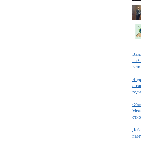
Възм
на Ч
разв
Индо
стра
годи
Обм
Межд
отно
Деба
парт