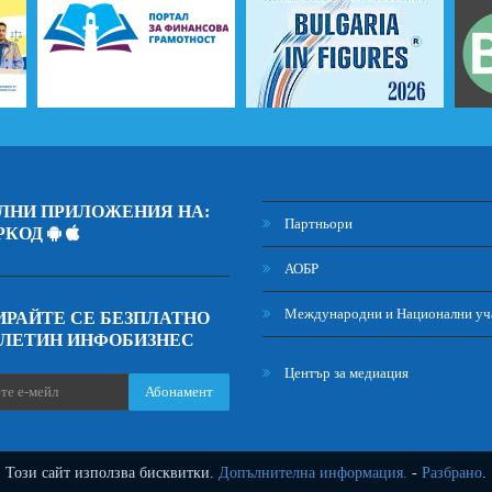
ЛНИ ПРИЛОЖЕНИЯ НА:
Партньори
РКОД
АОБР
Международни и Национални уч
РАЙТЕ СЕ БЕЗПЛАТНО
ЮЛЕТИН ИНФОБИЗНЕС
Център за медиация
Абонамент
Този сайт използва бисквитки.
Допълнителна информация.
-
Разбрано
.