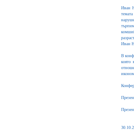
Иван Н
темата
наруше
търпим
комший
разрас
Иван Н
В конф
която 
отноше
иконом
Конфер
Презен
Презен
30.10.2