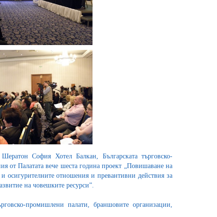
 Шератон София Хотел Балкан, Българската търговско-
ия от Палатата вече шеста година проект „Повишаване на
 и осигурителните отношения и превантивни действия за
Развитие на човешките ресурси”.
ърговско-промишлени палати, браншовите организации,