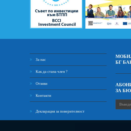
МОБИ
За нас
БГ БА
Как да стана член ?
Отзиви
АБОНИ
ЗА Б
Контакти
Декларация за поверителност