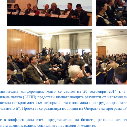
лючителна конференция, която се състоя на 28 октомври 2014 г. в
лена палата (БТПП) представи впечатляващите резултати от изпълняван
вената нетърпимост към неформалната икономика при трудовоправните
чаването й”. Проектът се реализира по линия на Оперативна програма „
е в конференцията взеха представители на бизнеса, регионалните т
ната администрация, социалните партньори и медиите.