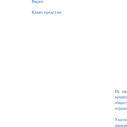
Видео
Какво предстои
На зак
промиш
общест
ограни
Участи
държав