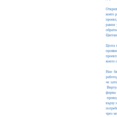
Открив
която 
проект
равни 
обратн
Цвета
Целта 
прояви
проект
които 
Ние бя
работо
че зат
Виртуа
форма 
провед
върху 
потреб
чрез м