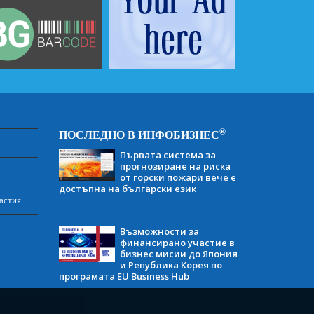
®
ПОСЛЕДНО В ИНФОБИЗНЕС
Първата система за
прогнозиране на риска
от горски пожари вече е
достъпна на български език
астия
Възможности за
финансирано участие в
бизнес мисии до Япония
и Република Корея по
програмата EU Business Hub