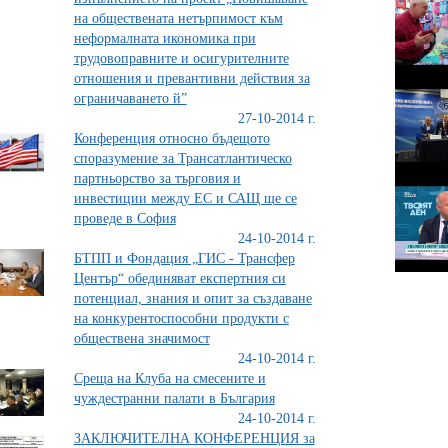
на обществената нетърпимост към
неформалната икономика при
трудовоправните и осигурителните
отношения и превантивни действия за
ограничаването й”
27-10-2014 г.
Конференция относно бъдещото
споразумение за Трансатлантическо
партньорство за търговия и
инвестиции между ЕС и САЩ ще се
проведе в София
24-10-2014 г.
БТПП и Фондация „ГИС - Трансфер
Център“ обединяват експертния си
потенциал, знания и опит за създаване
на конкурентоспособни продукти с
обществена значимост
24-10-2014 г.
Среща на Клуба на смесените и
чуждестранни палати в България
24-10-2014 г.
ЗАКЛЮЧИТЕЛНА КОНФЕРЕНЦИЯ за