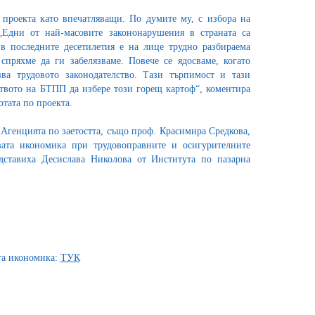
 проекта като впечатляващи. По думите му, с избора на
Едни от най-масовите закононарушения в страната са
в последните десетилетия е на лице трудно разбираема
спряхме да ги забелязваме. Повече се ядосваме, когато
зва трудовото законодателство. Тази търпимост и тази
ството на БТПП да избере този горещ картоф“, коментира
отата по проекта.
 Агенцията по заетостта, също проф. Красимира Средкова,
вата икономика при трудовоправните и осигурителните
дставиха Десислава Николова от Института по пазарна
та икономика:
ТУК