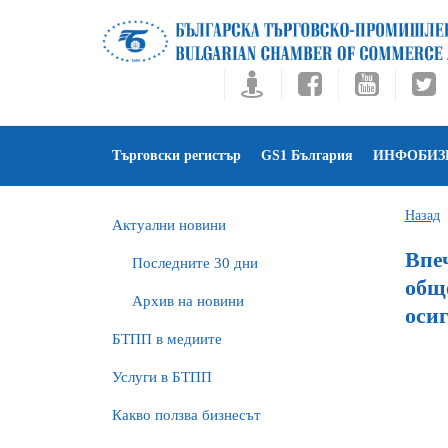
Търговски регистър
GS1 България
ИНФОБИЗ
Назад
Актуални новини
Впе
Последните 30 дни
общ
Архив на новини
оси
БTПП в медиите
Услуги в БТПП
Какво ползва бизнесът