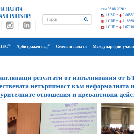
към 05.08.2026 г.
1 USD =
0.86550
1 GBP =
1.16660
1 CHF =
1.07010
®
®
НЕС
Арбитражен съд
Смесени палати
Международни участ
чатляващи резултати от изпълнявания от 
ествената нетърпимост към неформалната и
гурителните отношения и превантивни дейст