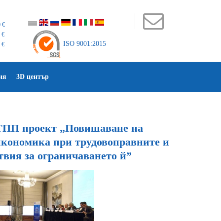
 €
 €
ISO 9001:2015
 €
ия
3D център
БТПП проект „Повишаване на
кономика при трудовоправните и
вия за ограничаването й”