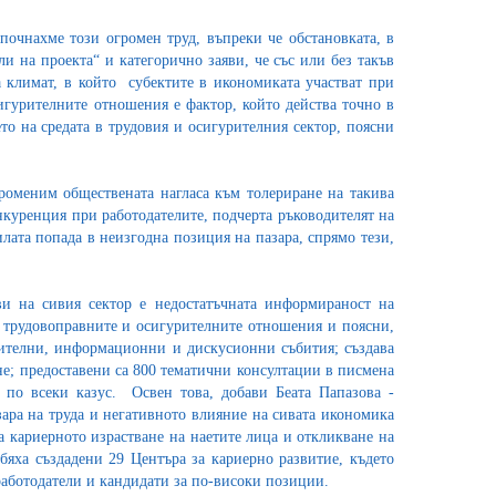
очнахме този огромен труд, въпреки че обстановката, в
и на проекта“ и категорично заяви, че със или без такъв
 климат, в който субектите в икономиката участват при
сигурителните отношения е фактор, който действа точно в
о на средата в трудовия и осигурителния сектор, поясни
роменим обществената нагласа към толериране на такива
нкуренция при работодателите, подчерта ръководителят на
илата попада в неизгодна позиция на пазара, спрямо тези,
и на сивия сектор е недостатъчната информираност на
а трудовоправните и осигурителните отношения и поясни,
чителни, информационни и дискусионни събития; създава
е; предоставени са 800 тематични консултации в писмена
по всеки казус. Освен това, добави Беата Папазова -
ара на труда и негативното влияние на сивата икономика
 кариерното израстване на наетите лица и откликване на
бяха създадени 29 Центъра за кариерно развитие, където
работодатели и кандидати за по-високи позиции.