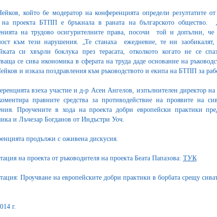
ейков, който бе модератор на конференцията определи резултатите от
 на проекта БТПП е бръкнала в раната на българското общество. „
нията на трудово осигурителните права, посочи той и допълни, че 
ост към тези нарушения. „Те станаха ежедневие, те ни заобикалят, 
ката си хвърли боклука през терасата, отколкото когато не се спа
тваща се сива икономика в сферата на труда даде основание на ръковод
ейков и изказа поздравления към ръководството и екипа на БТПП за раб
еренцията взеха участие и д-р Асен Ангелов, изпълнителен директор на
коментира правните средства за противодействие на проявите на си
ния. Проучените в хода на проекта добри европейски практики пре
ика и Лъчезар Богданов от Индъстри Уоч.
енцията продължи с оживена дискусия.
тация на проекта от ръководителя на проекта Беата Папазова:
ТУК
тация: Проучване на европейските добри практики в борбата срещу сива
014 г.