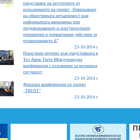
представяне на резултатите от
изпълнението на проект „Повишаване
на обществената нетърпимост към
неформалната икономика при
трудовоправните и осигурителните
отношения и превантивни действия за
ограничаването й”
23-10-2014 г.
Нарастващ интерес към предстоящата в
Тел Авив Трета Международна
конференция с изложение за вътрешна
сигурност
23-10-2014 г.
Финална конференция по проект
„TRUST“
23-10-2014 г.