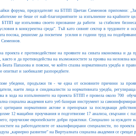
айки форума, председателят на БТПП Цветан Симеонов припомни: „Зап
работехме не беше от най-благоприятните за изпълнение на крайните цел
, БТПП ще изпълнява своето призвание да работи за стабилен бизнеса
условия в конкурентна среда“. Тъй като сивият сектор в трудовите и о
ата посока, решихме да посветим усилия и години труд на подобряванет
н Симеонов.
на проекта е противодействие на проявите на сивата икономика и да п
, както и да противодейства на възможностите за проява на нелоялна ко
а Беата Папазова и поясни, че който спазва нормативната уредба и прав
се опитват и заобикалят разпоредбите.
хме убедени, продължи тя - че една от основните причини за прояв
датели, наети лица и синдикалисти за нормативната уредба, регулиращ
ова в хода на изпълнението на проекта БТПП е провела около 700 обу
лна социална академия като уеб базиран инструмент за самоинформиран
с цитирани нормативни актове и препоръки за последващи действия 
охме 12 мащабни проучвания и подготвихме 17 анализа, свързани с паз
него; проучихме европейските добри практики. Специално за нуждите на
ностите на работодателите от квалифицирани специалисти, по проекта 
одула „кариерно развитие“ на Виртуалната социална академия се срещат 