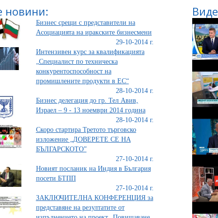
 новини:
Виде
Бизнес срещи с представители на
Асоциацията на иракските бизнесмени
29-10-2014 г.
Интензивен курс за квалификацията
„Специалист по техническа
конкурентоспособност на
промишлените продукти в ЕС“
28-10-2014 г.
Бизнес делегация до гр. Тел Авив,
Израел – 9 - 13 ноември 2014 година
28-10-2014 г.
Скоро стартира Третото търговско
изложение „ДОВЕРЕТЕ СЕ НА
БЪЛГАРСКОТО”
27-10-2014 г.
Новият посланик на Индия в България
посети БТПП
27-10-2014 г.
ЗАКЛЮЧИТЕЛНА КОНФЕРЕНЦИЯ за
представяне на резултатите от
изпълнението на проект „Повишаване