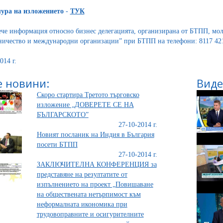
ура на изложението
-
ТУК
ече информация относно бизнес делегацията, организирана от БТПП, мо
ничество и международни организации” при БТПП на телефони: 8117 421
014 г.
 новини:
Виде
Скоро стартира Третото търговско
изложение „ДОВЕРЕТЕ СЕ НА
БЪЛГАРСКОТО”
27-10-2014 г.
Новият посланик на Индия в България
посети БТПП
27-10-2014 г.
ЗАКЛЮЧИТЕЛНА КОНФЕРЕНЦИЯ за
представяне на резултатите от
изпълнението на проект „Повишаване
на обществената нетърпимост към
неформалната икономика при
трудовоправните и осигурителните