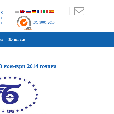
 €
 €
ISO 9001:2015
 €
ия
3D център
13 ноември 2014 година