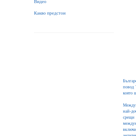
Видео
Какво предстои
Българ
повод 
която 
Междун
най-до
срещи 
междун
включи
антите