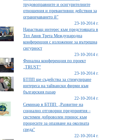
трудовоправните и осигурителните
отношения и превантивни действия за
ограничаването й”
23-10-2014 г.
Нарастващ интерес към предстоящата в
Тел Авив Трета Международна
конференция с изложение за вътрешна
сигурност
23-10-2014 г.
Финална конференция по проект
„TRUST“
23-10-2014 г.
БТПП ще съдейства за стимулиране
интереса на тайвански фирми към
българския пазар
22-10-2014 г.
Семинар в БТПП: „Развитие на
социално отговорни предприятия –
системен доброволен принос към
процесите за опазване на околната
среда”
22-10-2014 г.