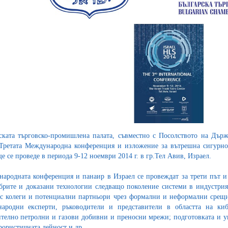
ската търговско-промишлена палата, съвместно с Посолството на Дър
Третата Международна конференция и изложение за вътрешна сигурност -
ще се проведе в периода 9-12 ноември 2014 г. в гр.Тел Авив, Израел.
ародната конференция и панаир в Израел се провеждат за трети път и
брите и доказани технологии следващо поколение системи в индустрият
с колеги и потенциални партньори чрез формални и неформални срещи
ародни експерти, ръководители и представители в областта на киб
телно петролни и газови добивни и преносни мрежи; подготовката и уп
рористичната дейност и др.