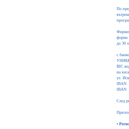
По пре
вътреш
програ
Фирмит
форма 
до 30 
с банк
УНИК
BIC к
на кас
ул. Ис
IBAN: 
IBAN: 
След р
Прило
•
Реги