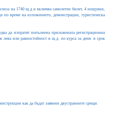
ъзлиза на 1740 щ.д и включва самолетен билет, 4 нощувки,
ди по време на изложението, демонстрации, туристическа
ледва да изпратят попълнена приложената регистрационна
 в лева или равностойност в щ.д. по курса за деня в срок
инструкции как да бъдат заявени двустранните срещи.