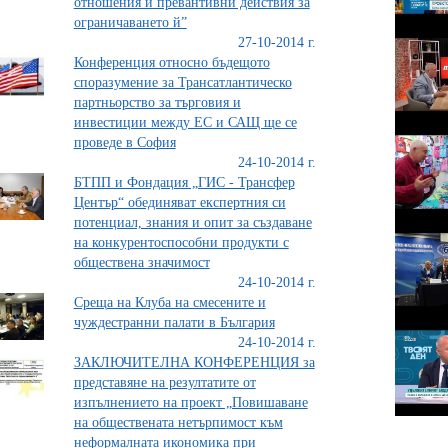
отношения и превантивни действия за
ограничаването й”
27-10-2014 г.
Конференция относно бъдещото
споразумение за Трансатлантическо
партньорство за търговия и
инвестиции между ЕС и САЩ ще се
проведе в София
24-10-2014 г.
БТПП и Фондация „ГИС - Трансфер
Център“ обединяват експертния си
потенциал, знания и опит за създаване
на конкурентоспособни продукти с
обществена значимост
24-10-2014 г.
Среща на Клуба на смесените и
чуждестранни палати в България
24-10-2014 г.
ЗАКЛЮЧИТЕЛНА КОНФЕРЕНЦИЯ за
представяне на резултатите от
изпълнението на проект „Повишаване
на обществената нетърпимост към
неформалната икономика при