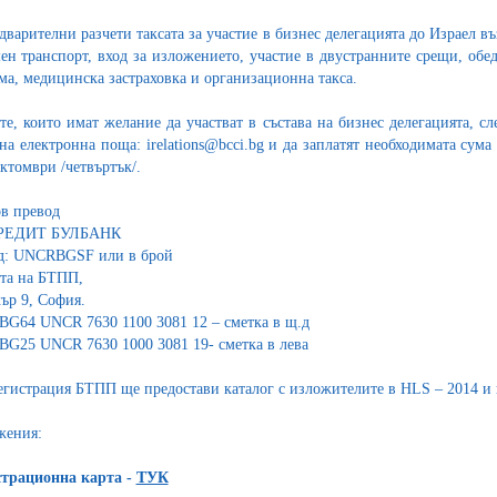
дварителни разчети таксата за участие в бизнес делегацията до Израел в
ен транспорт, вход за изложението, участие в двустранните срещи, обе
ма, медицинска застраховка и организационна такса.
е, които имат желание да участват в състава на бизнес делегацията, с
на електронна поща: irelations@bcci.bg и да заплатят необходимата сума
октомври /четвъртък/.
ов превод
РЕДИТ БУЛБАНК
од: UNCRBGSF
или
в брой
ата на БТПП,
кър 9, София.
BG64 UNCR 7630 1100 3081 12 – сметка в щ.д
BG25 UNCR 7630 1000 3081 19- сметка в лева
егистрация БТПП ще предостави каталог с изложителите в HLS – 2014 и 
жения:
страционна карта -
ТУК