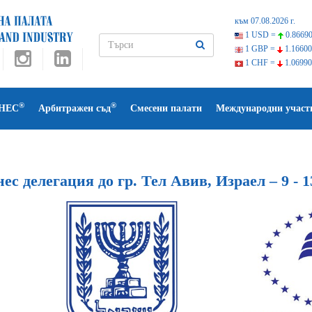
към 07.08.2026 г.
1 USD =
0.86690
1 GBP =
1.16600
1 CHF =
1.06990
®
®
НЕС
Арбитражен съд
Смесени палати
Международни участ
ес делегация до гр. Тел Авив, Израел – 9 - 