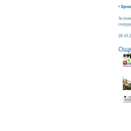
•
Брош
За пов
сътруд
28.10.2
Още