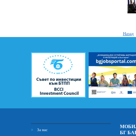
Назад
МОБИ
За нас
БГ БА