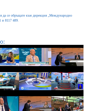
ля да се обръщате към дирекция „Международно
 и 8117 489.
о: