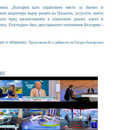
мата „България като атрактивно място за бизнес и
ов акцентира върху ролята на Палатата, услугите, които
твата пред организацията в социалния диалог, както и
ата. Разгледани бяха двустранните отношения България –
ции в общината.
Представена бе и дейността на Унгаро-българската
о: