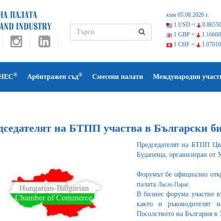
към 05.08.2026 г.
1 USD =
0.86550
1 GBP =
1.16660
1 CHF =
1.07010
®
®
НЕС
Арбитражен съд
Смесени палати
Международни участ
дседателят на БТПП участва в Български б
Председателят на БТПП Цв
Будапеща, организиран от У
Форумът бе официално откр
палата
Ласло Параг
.
В бизнес форума участие 
както и ръководителят н
Посолството на България в