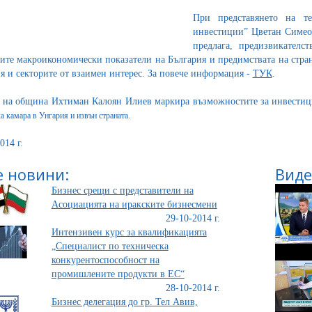
При представянето на те
инвестиции” Цветан Симеон
предлага, предизвикателс
ите макроикономически показатели на България и предимствата на стран
я и секторите от взаимен интерес. За повече информация -
ТУК
.
 на община Ихтиман Калоян Илиев маркира възможностите за инвести
а камара в Унгария и извън страната.
014 г.
 новини:
Виде
Бизнес срещи с представители на
Асоциацията на иракските бизнесмени
29-10-2014 г.
Интензивен курс за квалификацията
„Специалист по техническа
конкурентоспособност на
промишлените продукти в ЕС“
28-10-2014 г.
Бизнес делегация до гр. Тел Авив,