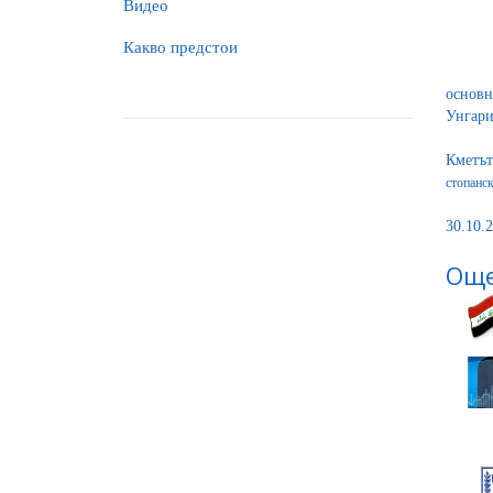
Видео
Какво предстои
основн
Унгари
Кметът
стопанск
30.10.2
Още