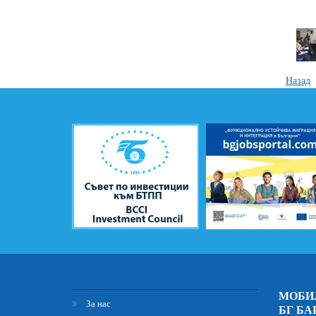
Назад
МОБИ
За нас
БГ БА