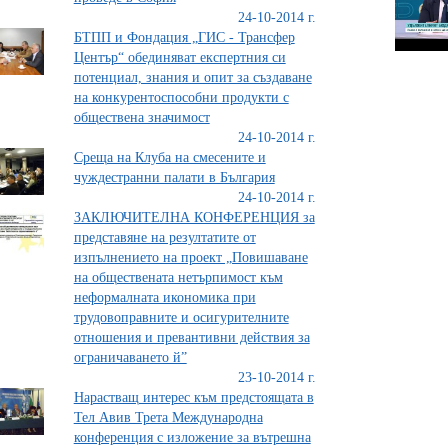
24-10-2014 г.
БТПП и Фондация „ГИС - Трансфер
Център“ обединяват експертния си
потенциал, знания и опит за създаване
на конкурентоспособни продукти с
обществена значимост
24-10-2014 г.
Среща на Клуба на смесените и
чуждестранни палати в България
24-10-2014 г.
ЗАКЛЮЧИТЕЛНА КОНФЕРЕНЦИЯ за
представяне на резултатите от
изпълнението на проект „Повишаване
на обществената нетърпимост към
неформалната икономика при
трудовоправните и осигурителните
отношения и превантивни действия за
ограничаването й”
23-10-2014 г.
Нарастващ интерес към предстоящата в
Тел Авив Трета Международна
конференция с изложение за вътрешна