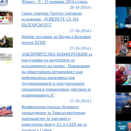
Израел – 9 - 13 ноември 2014 година
28-10-2014 г.
Скоро стартира Третото търговско
изложение „ДОВЕРЕТЕ СЕ НА
БЪЛГАРСКОТО”
27-10-2014 г.
Новият посланик на Индия в България
посети БТПП
27-10-2014 г.
ЗАКЛЮЧИТЕЛНА КОНФЕРЕНЦИЯ за
представяне на резултатите от
изпълнението на проект „Повишаване
на обществената нетърпимост към
неформалната икономика при
трудовоправните и осигурителните
отношения и превантивни действия за
ограничаването й”
27-10-2014 г.
Конференция относно бъдещото
споразумение за Трансатлантическо
партньорство за търговия и
инвестиции между ЕС и САЩ ще се
проведе в София