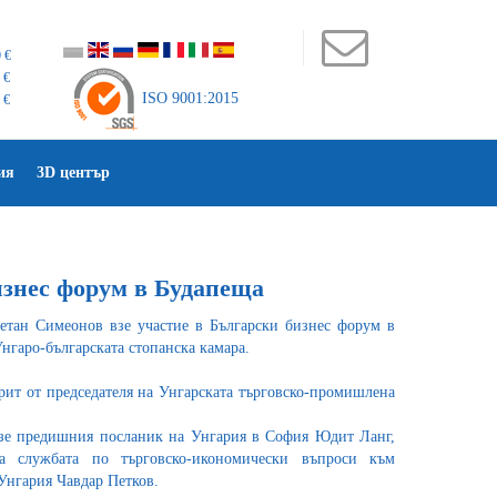
 €
 €
ISO 9001:2015
 €
ия
3D център
изнес форум в Будапеща
етан Симеонов взе участие в Български бизнес форум в
нгаро-българската стопанска камара.
ит от председателя на Унгарската търговско-промишлена
взе предишния посланик на Унгария в София Юдит Ланг,
а службата по търговско-икономически въпроси към
 Унгария Чавдар Петков.