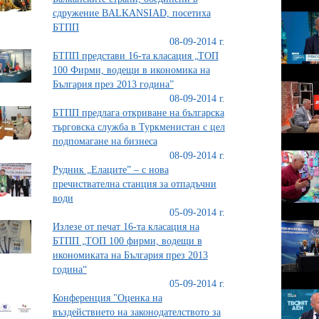
сдружение BALKANSIAD, посетиха
БТПП
08-09-2014 г.
БТПП представи 16-та класация „ТОП
100 Фирми, водещи в икономика на
България през 2013 година”
08-09-2014 г.
БТПП предлага откриване на българска
търговска служба в Туркменистан с цел
подпомагане на бизнеса
08-09-2014 г.
Рудник „Елаците” – с нова
пречиствателна станция за отпадъчни
води
05-09-2014 г.
Излезе от печат 16-та класация на
БТПП „ТОП 100 фирми, водещи в
икономиката на България през 2013
година“
05-09-2014 г.
Конференция "Оценка на
въздействието на законодателството за