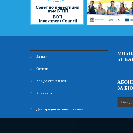
МОБИ
За нас
БГ БА
Отзиви
Как да стана член ?
АБОНИ
ЗА Б
Контакти
Декларация за поверителност