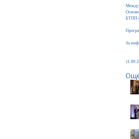
Междун
Основн
БТПП е
Програ
За инф
11.09.2
Още