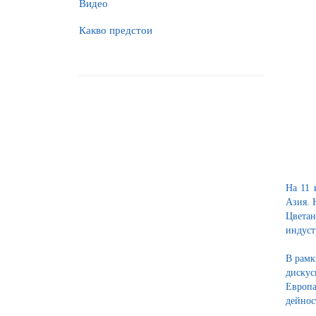
Видео
Какво предстои
На 11 
Азия. 
Цветан
индуст
В рамк
дискус
Европа
дейнос