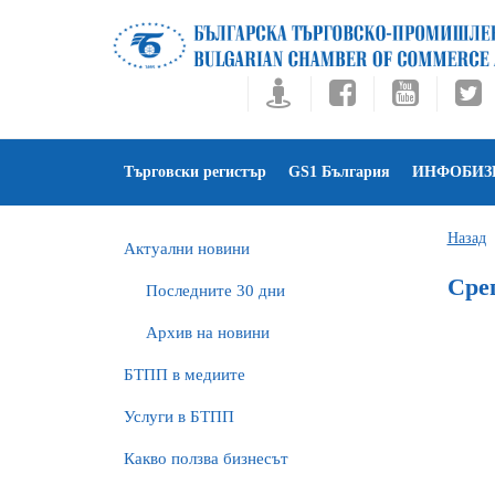
Търговски регистър
GS1 България
ИНФОБИЗ
Назад
Актуални новини
Сре
Последните 30 дни
Архив на новини
БTПП в медиите
Услуги в БТПП
Какво ползва бизнесът