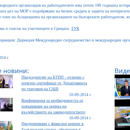
ародната организация на работодателите има почти 100 годишна истори
ата цел на МОР е подобряване на бизнес средата и защита на интересите
 член на Асоциацията на организациите на българските работодатели, к
ма и списък на участниците в Срещата:
ТУК
ормация: Дирекция Международно сътрудничество и международни организа
014 г.
 новини:
Виде
Председателят на БТПП - отличен с
почетен сертификат от Департамента
по търговия на САЩ
10-09-2014 г.
Конференция за необходимостта от
извършване на оценка на
въздействието на законодателството
10-09-2014 г.
Предприемачи с фамилни корени в
Балканските страни, обединени в