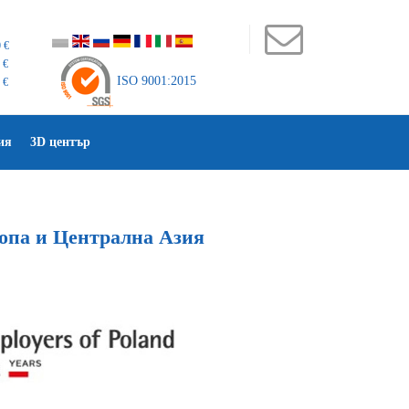
 €
 €
ISO 9001:2015
 €
ия
3D център
ропа и Централна Азия