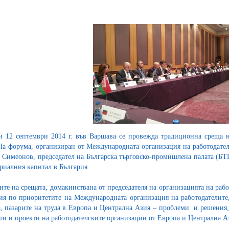
и 12 септември 2014 г. във Варшава се провежда традиционна среща 
На форума, организиран от Международната организация на работодатели
 Симеонов, председател на Българска търговско-промишлена палата (БТ
риалния капитал в България.
ите на срещата, домакинствана от председателя на организацията на ра
ия по приоритетите на Международната организация на работодателите,
, пазарите на труда в Европа и Централна Азия – проблеми и решения, 
ти и проекти на работодателските организации от Европа и Централна А