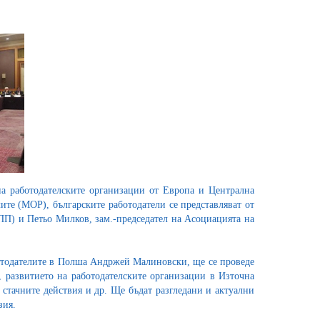
на работодателските организации от Европа и Централна
те (МОР), българските работодатели се представляват от
ПП) и Петьо Милков, зам.-председател на Асоциацията на
ботодателите в Полша Андржей Малиновски, ще се проведе
 развитието на работодателските организации в Източна
стачните действия и др. Ще бъдат разгледани и актуални
зия.