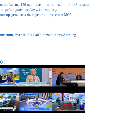
я и обхваща 150 национални организации от 143 страни.
 на работодателите /www.ioe-emp.org/.
оято представлява българските интереси в МОР.
ции, тел.: 02 8117 489, e-mail: intorg@bcci.bg.
о: