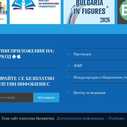
ЛНИ ПРИЛОЖЕНИЯ НА:
Партньори
РКОД
АОБР
Международни и Национални уч
РАЙТЕ СЕ БЕЗПЛАТНО
ЮЛЕТИН ИНФОБИЗНЕС
Център за медиация
Абонамент
Този сайт използва бисквитки.
Допълнителна информация.
-
Разбрано
.