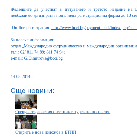
Желаещите да участват в пътуването и третото издание на 
необходимо да изпратят попълнена регистрационна форма до 10 сеп
Оn-line регистрация:
http://www.bcci.bg/payment_bcci/index.php?ac
За повече информация:
отдел „Международно сътрудничество и международни организац
тел.: 02/ 811 74 89; 811 74 94;
e-mail: G.Dimitrova@bcci.bg
14.08.2014 г.
Още новини:
Среща с търговския съветник в турското посолство
Открита е нова изложба в БТПП