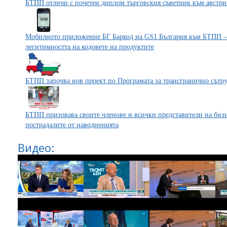
БТПП отличи с почетен диплом търговския съветник към австри
Мобилното приложение БГ Баркод на GS1 България към БТПП – 
легитимността на кодовете на продуктите
БТПП започва нов проект по Програмата за трансгранично сътр
БТПП призовава своите членове и всички представители на бизн
пострадалите от наводненията
Видео: