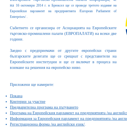
на
16 октомври 2014 г. в Брюксел ще се проведе
третото издание на
Европейски парламент на предприятията /European Parliament of
Enterprises/ .
Събитието се организира от Асоциацията на Европейските
търговско-промишлени палати (ЕВРОПАЛАТИ) на всеки две
години.
Заедно с предприемачи от другите европейски страни
българските делегати ще се срещнат с представители на
Европейските институции и ще се включат в процеса на
взимане на решения на европейско ниво.
Приложени ще намерите:
Покана
Критерии за участие
Предварителна програма на пътуването
Програма на Европейския парламент на предприятията /на английс
Информация за Европейския парламент на предприятията /на англи
Регистрационна форма /на английски език/
.