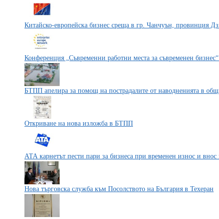
Китайско-европейска бизнес среща в гр. Чанчуън, провинция Д
Конференция „Съвременни работни места за съвременен бизнес“
БТПП апелира за помощ на пострадалите от наводненията в общ
Откриване на нова изложба в БТПП
АТА карнетът пести пари за бизнеса при временен износ и внос 
Нова търговска служба към Посолството на България в Техеран