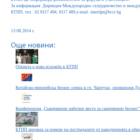
За информация: Дирекция Международно сътрудничество и между
БТПП, тел.: 02 8117 494, 8117 489,e-mail: interdpt@bcci.bg
13.08.2014 г.
Още новини:
Открита е нова изложба в БТПП
Китайско-европейска бизнес среща в гр. Чанчуън, провинция Д
Конференция „Съвременни работни места за съвременен бизнес“
БТПП апелира за помощ на пострадалите от наводненията в общ