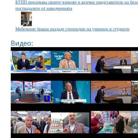
БТПП призовава своите членове и всички представители на бизн
пострадалите от наводненията
Мебелният бранш раздаде стипендии на ученици и студенти
Видео: