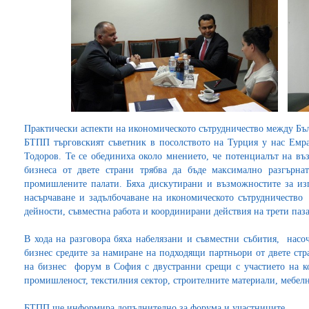
Практически аспекти на икономическото сътрудничество между Бъл
БТПП търговският съветник в посолството на Турция у нас Емр
Тодоров. Те се обединиха около мнението, че потенциалът на въ
бизнеса от двете страни трябва да бъде максимално разгърна
промишлените палати. Бяха дискутирани и възможностите за из
насърчаване и задълбочаване на икономическото сътрудничество 
дейности, съвместна работа и координирани действия на трети паз
В хода на разговора бяха набелязани и съвместни събития, насо
бизнес средите за намиране на подходящи партньори от двете ст
на бизнес форум в София с двустранни срещи с участието на к
промишленост, текстилния сектор, строителните материали, мебел
БТПП ще информира допълнително за форума и участниците.