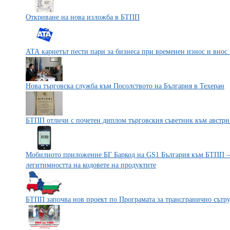
Откриване на нова изложба в БТПП
АТА карнетът пести пари за бизнеса при временен износ и внос 
Нова търговска служба към Посолството на България в Техеран
БТПП отличи с почетен диплом търговския съветник към австри
Мобилното приложение БГ Баркод на GS1 България към БТПП – 
легитимността на кодовете на продуктите
БТПП започва нов проект по Програмата за трансгранично сътр