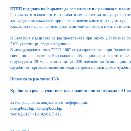
БТПП предлага на фирмите да се включат и с реклама в клас
Рекламата в изданието е отлична възможност да популяризирате
затвърдите имиджа си и привлечете повече клиенти и партньори.
Класацията излиза на български и английски език в печатен и елек
В България изданието се разпространява при около 200 бизнес с
2100 участници, средно годишно.
В международен план "ТОП 100" се разпространява при бизнес ви
света, до членовете на Европалати – 45 национални палати от 43
структури и 20 млн. компании; до 330 членове на Асоциацията н
служби по търговско-икономически въпроси на България в чужбин
Поръчка за реклама
:
ТУК
Крайният срок за участие в класирането или за реклама е 31 ю
За изпращане на документи и информация:
ikan@bcci.bg; ikontr@bcci.bg;
тел: 02/8117 410, 02/8117 411