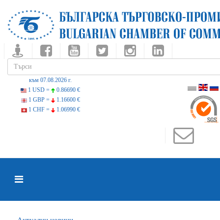
към 07.08.2026 г.
1 USD =
0.86690 €
1 GBP =
1.16600 €
1 CHF =
1.06990 €