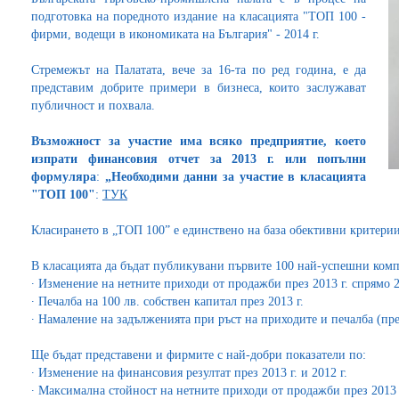
подготовка на поредното издание на класацията "TОП 100 -
фирми, водещи в икономиката на България" - 2014 г.
Стремежът на Палатата, вече за 16-та по ред година, е да
представим добрите примери в бизнеса, които заслужават
публичност и похвала.
Възможност за участие има всяко предприятие, което
изпрати финансовия отчет за 2013 г. или попълни
формуляра
:
„Необходими данни за участие в класацията
"ТОП 100"
:
ТУК
Класирането в „ТОП 100” е единствено на база обективни критери
В класацията да бъдат публикувани първите 100 най-успешни ком
∙ Изменение на нетните приходи от продажби през 2013 г. спрямо 2
∙ Печалба на 100 лв. собствен капитал през 2013 г.
∙ Намаление на задълженията при ръст на приходите и печалба (пр
Ще бъдат представени и фирмите с най-добри показатели по:
∙ Изменение на финансовия резултат през 2013 г. и 2012 г.
∙ Максимална стойност на нетните приходи от продажби през 2013 г