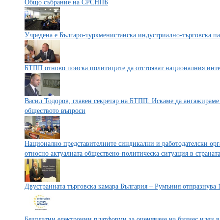
Общо събрание на СРСНПБ
Учредена е Българо-туркменистанска индустриално-търговска па
БТПП отново поиска политиците да отстояват националния инте
Васил Тодоров, главен секретар на БТПП: Искаме да ангажираме
обществото въпроси
Национално представителните синдикални и работодателски ор
относно актуалната обществено-политическа ситуация в странат
Двустранната търговска камара България – Румъния отпразнува 
Безплатни електронни платформи за оценяване на бизнес идеи в