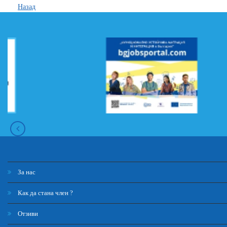
Назад
За нас
Как да стана член ?
Отзиви