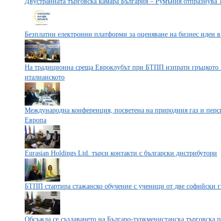
Двустранната търговска камара България – Румъния отпразнува 
Безплатни електронни платформи за оценяване на бизнес идеи в
На традиционна среща Евроклубът при БТПП изпрати гръцкото 
италианското
Международна конференция, посветена на природния газ и перс
Европа
Eurasian Holdings Ltd. търси контакти с български дистрибутори
БТПП стартира стажанско обучение с ученици от две софийски 
Обсъжда се създаването на Българо-туркменистанска търговска п