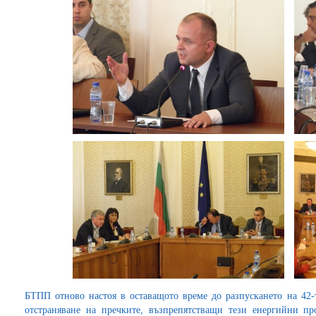
БТПП отново настоя в оставащото време до разпускането на 42-
отстраняване на пречките, възпрепятстващи тези енергийни пр