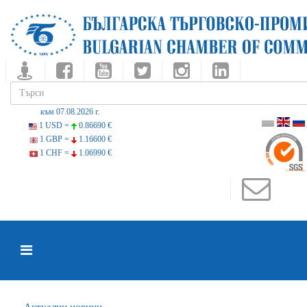
към 07.08.2026 г.
1 USD =
0.86690 €
1 GBP =
1.16600 €
1 CHF =
1.06990 €