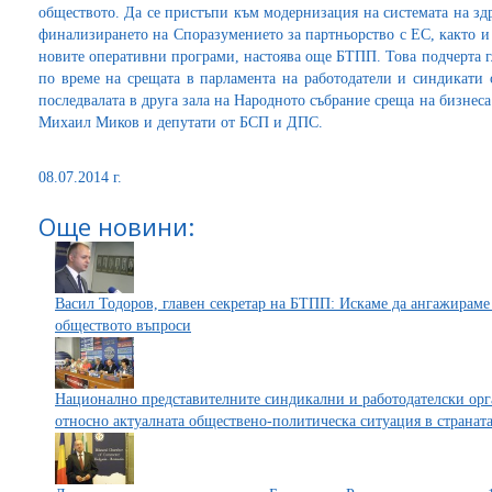
обществото. Да се пристъпи към модернизация на системата на зд
финализирането на Споразумението за партньорство с ЕС, както и 
новите оперативни програми, настоява още БТПП. Това подчерта г
по време на срещата в парламента на работодатели и синдикат
последвалата в друга зала на Народното събрание среща на бизнеса
Михаил Миков и депутати от БСП и ДПС.
08.07.2014 г.
Още новини:
Васил Тодоров, главен секретар на БТПП: Искаме да ангажираме
обществото въпроси
Национално представителните синдикални и работодателски ор
относно актуалната обществено-политическа ситуация в странат