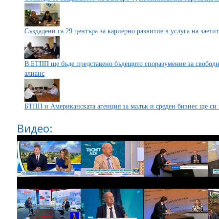
Създадени са 29 центъра за кариерно развитие в услуга на заети
В БТПП ще бъде представено бъдещото споразумение за свобод
алианс
БТПП и Американската агенция за малък и среден бизнес ще си
Видео: