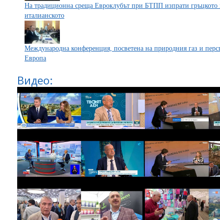
На традиционна среща Евроклубът при БТПП изпрати гръцкото 
италианското
Международна конференция, посветена на природния газ и перс
Европа
Видео: