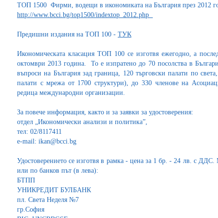
ТОП 1500 Фирми, водещи в икономиката на България през 2012 г
http://www.bcci.bg/top1500/indextop_2012.php
Предишни издания на ТОП 100 -
ТУК
Икономическата класация ТОП 100 се изготвя ежегодно, а послед
октомври 2013 година. То е изпратено до 70 посолства в Българ
въпроси на България зад граница, 120 търговски палати по света
палати с мрежа от 1700 структури), до 330 членове на Асоциац
редица международни организации.
За повече информация, както и за заявки за удостоверения:
отдел „Икономически анализи и политика”,
тел: 02/8117411
e-mail: ikan@bcci.bg
Удостоверението се изготвя в рамка - цена за 1 бр. - 24 лв. с ДДС
или по банков път (в лева):
БТПП
УНИКРЕДИТ БУЛБАНК
пл. Света Неделя №7
гр.София