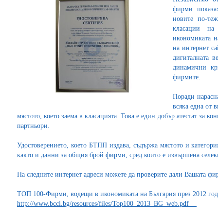
фирми показа
новите по-те
класации н
икономиката н
на интернет са
дигиталната в
динамични кр
фирмите.
Поради нарасн
всяка една от 
мястото, което заема в класацията. Това е един добър атестат за 
партньори.
Удостоверението, което БТПП издава, съдържа мястото и категория
както и данни за общия брой фирми, сред които е извършена селек
На следните интернет адреси можете да проверите дали Вашата фир
ТОП 100-Фирми, водещи в икономиката на България през 2012 год
http://www.bcci.bg/resources/files/Top100_2013_BG_web.pdf