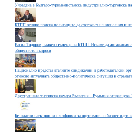
Учредена е Българо-туркменистанска индустриално-търговска па
БТПП отново поиска политиците да отстояват националния инте
Васил Тодоров, главен секретар на БТПП: Искаме да ангажираме
обществото въпроси
Национално представителните синдикални и работодателски ор
относно актуалната обществено-политическа ситуация в странат
Двустранната търговска камара България – Румъния отпразнува 
Безплатни електронни платформи за оценяване на бизнес идеи в