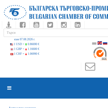
към 07.08.2026 г.
1 USD =
0.86690 €
1 GBP =
1.16600 €
1 CHF =
1.06990 €