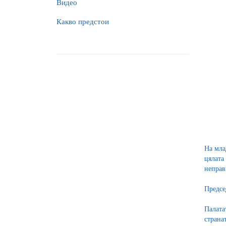
Видео
Какво предстои
На мла
цялата
неправ
Предсе
Палата
страна