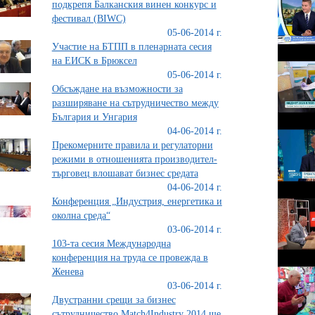
подкрепя Балканския винен конкурс и
фестивал (BIWC)
05-06-2014 г.
Участие на БТПП в пленарната сесия
на ЕИСК в Брюксел
05-06-2014 г.
Обсъждане на възможности за
разширяване на сътрудничество между
България и Унгария
04-06-2014 г.
Прекомерните правила и регулаторни
режими в отношенията производител-
търговец влошават бизнес средата
04-06-2014 г.
Конференция „Индустрия, енергетика и
околна среда“
03-06-2014 г.
103-та сесия Международна
конференция на труда се провежда в
Женева
03-06-2014 г.
Двустранни срещи за бизнес
сътрудничество Match4Industry 2014 ще