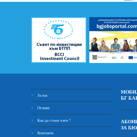
МОБИ
За нас
БГ БА
Отзиви
Как да стана член ?
АБОНИ
ЗА Б
Контакти