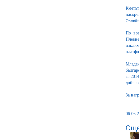
Кметът
насърч
Ститиба
По вр
Плевне
изключ
платфо
Младеж
българ
за 201
добър 
За наг
06.06.2
Още