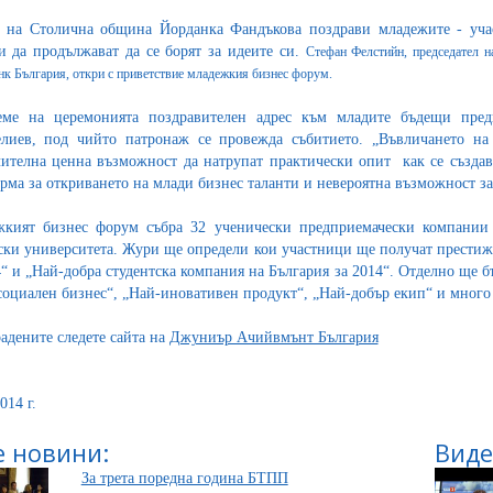
 на Столична община Йорданка Фандъкова поздрави младежите - уча
и да продължават да се борят за идеите си.
Стефан Фелстийн, п
редседател 
нк България,
откри с приветствие
младежкия бизнес форум.
еме на церемонията поздравителен адрес към младите бъдещи пред
лиев, под чийто патронаж се провежда събитието. „Въвличането на
ителна ценна възможност да натрупат практически опит как се създав
рма за откриването на млади бизнес таланти и невероятна възможност за
кият бизнес форум събра 32 ученически предприемачески компании 
ски университета. Жури ще определи кои участници ще получат престиж
4“ и „Най-добра студентска компания на България за 2014“. Отделно ще 
социален бизнес“, „Най-иновативен продукт“, „Най-добър екип“ и много
радените следете сайта на
Джуниър Ачийвмънт България
014 г.
 новини:
Виде
За трета поредна година БТПП