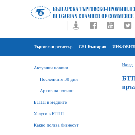
Търговски регистър
GS1 България
ИНФОБИЗ
Назад
Актуални новини
БТП
Последните 30 дни
връз
Архив на новини
БTПП в медиите
Услуги в БТПП
Какво ползва бизнесът