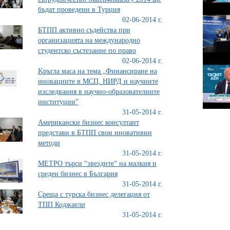
бъдат проведени в Турция
02-06-2014 г.
БТПП активно съдейства при
организацията на международно
студентско състезание по право
02-06-2014 г.
Kръгла маса на тема „Финансиране на
иновациите в МСП, НИРД и научните
изследвания в научно-образователните
институции”
31-05-2014 г.
Американски бизнес консултант
представи в БТПП свои иновативни
методи
31-05-2014 г.
МЕТРО търси “звездите“ на малкия и
среден бизнес в България
31-05-2014 г.
Среща с турска бизнес делегация от
ТПП Коджаели
31-05-2014 г.