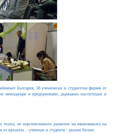
ийвмънт България, 58 ученически и студентски фирми от
 топ мениджъри и предприемачи, държавни институции и
 тезата, че перспективното развитие на икономиката на
 и от връзката - ученици и студенти - реален бизнес.