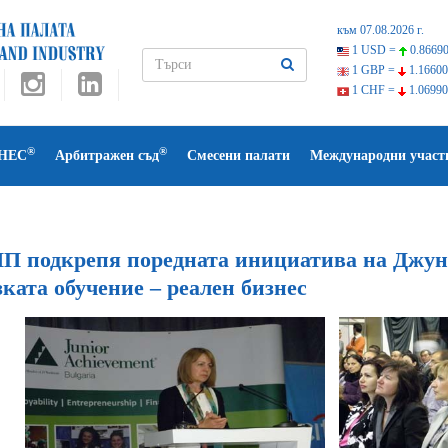
към 07.08.2026 г.
1 USD =
0.86690
1 GBP =
1.16600
1 CHF =
1.06990
®
®
НЕС
Арбитражен съд
Смесени палати
Международни участ
П подкрепя поредната инициатива на Джун
ката обучение – реален бизнес