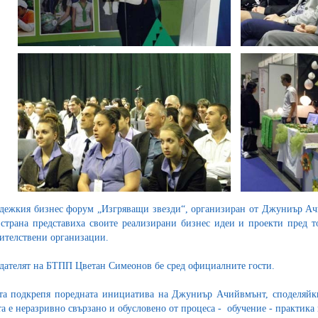
дежкия бизнес форум „Изгряващи звезди“, организиран от Джуниър Ач
 страна представиха своите реализирани бизнес идеи и проекти пред
ителствени организации.
дателят на БТПП Цветан Симеонов бе сред официалните гости.
та подкрепя поредната инициатива на Джуниър Ачийвмънт, споделяйки
та е неразривно свързано и обусловено от процеса - обучение - практика