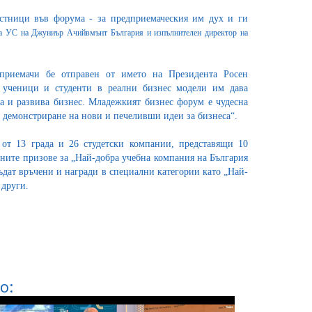
стници във форума - за предприемаческия им дух и ги
на УС на Джуниър Ачийвмънт България и изпълнителен директор на
приемачи бе отправен от името на Президента Росен
 ученици и студенти в реални бизнес модели им дава
а и развива бизнес. Младежкият бизнес форум е чудесна
 демонстриране на нови и печеливши идеи за бизнеса“.
от 13 града и 26 студетски компании, представящи 10
ните призове за „Най-добра учебна компания на България
бъдат връчени и награди в специални категории като „Най-
 други.
о: