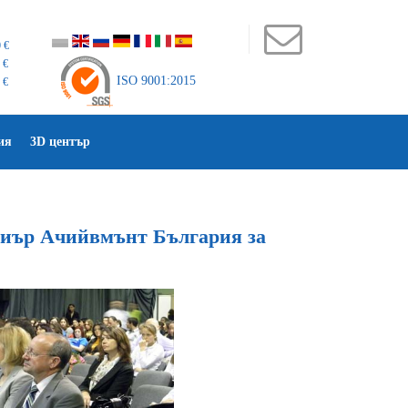
 €
 €
ISO 9001:2015
 €
ия
3D център
иър Ачийвмънт България за