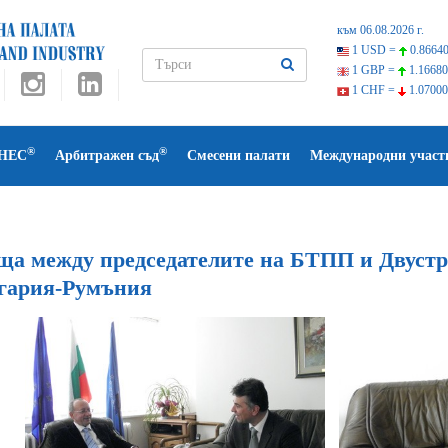
към 06.08.2026 г.
1 USD =
0.86640
1 GBP =
1.16680
1 CHF =
1.07000
®
®
НЕС
Арбитражен съд
Смесени палати
Международни участ
ща между председателите на БТПП и Двустр
гария-Румъния