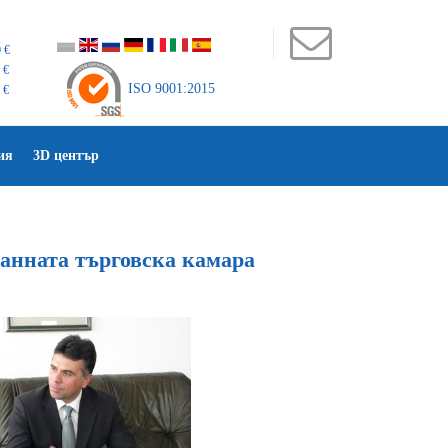
 €
 €
ISO 9001:2015
 €
ия
3D център
анната търговска камара