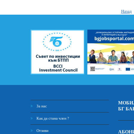
Назад
МОБИ
За нас
БГ БА
Как да стана член ?
Отзиви
АБОНИ