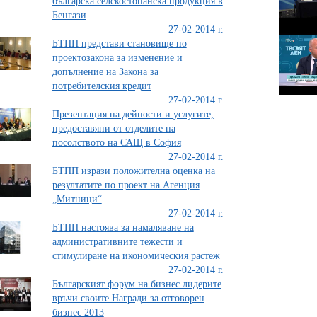
българска селскостопанска продукция в
Бенгази
27-02-2014 г.
БТПП представи становище по
проектозакона за изменение и
допълнение на Закона за
потребителския кредит
27-02-2014 г.
Презентация на дейности и услугите,
предоставяни от отделите на
посолството на САЩ в София
27-02-2014 г.
БТПП изрази положителна оценка на
резултатите по проект на Агенция
„Митници“
27-02-2014 г.
БТПП настоява за намаляване на
административните тежести и
стимулиране на икономическия растеж
27-02-2014 г.
Българският форум на бизнес лидерите
връчи своите Награди за отговорен
бизнес 2013