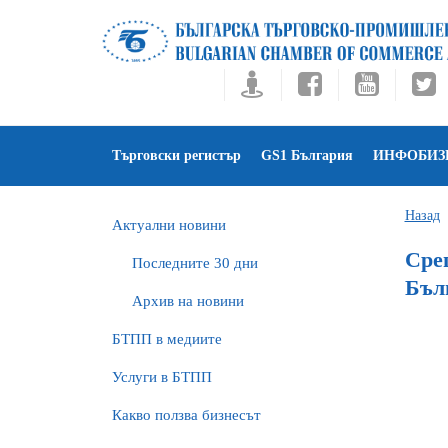
Търговски регистър
GS1 България
ИНФОБИЗ
Назад
Актуални новини
Сре
Последните 30 дни
Бъл
Архив на новини
БTПП в медиите
Услуги в БТПП
Какво ползва бизнесът