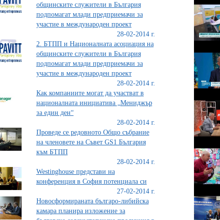
общинските служители в България
подпомагат млади предприемачи за
участие в международен проект
28-02-2014 г.
2. БТПП и Националната асоциация на
общинските служители в България
подпомагат млади предприемачи за
участие в международен проект
28-02-2014 г.
Как компаниите могат да участват в
националната инициатива „Мениджър
за един ден“
28-02-2014 г.
Проведе се редовното Общо събрание
на членовете на Съвет GS1 България
към БТПП
28-02-2014 г.
Westinghouse представи на
конференция в София потенциала си
27-02-2014 г.
Новосформираната българо-либийска
камара планира изложение за