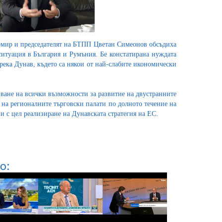
омир и председателят на БТПП Цветан Симеонов обсъдиха
ситуация в България и Румъния. Бе констатирана нуждата
 река Дунав, където са някои от най-слабите икономически
ване на всички възможности за развитие на двустранните
на регионалните търговски палати по долното течение на
ни с цел реализиране на Дунавската стратегия на ЕС.
о: