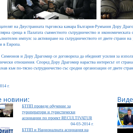
дателят на Двустранната търговска камара България-Румъния Дору Драг
улярна среща в Палатата съвместното сътрудничество и икономическата 
ълнителен импулс за активиране на сътрудничеството от двете страни на
и в Европа.
 Симеонов и Дору Драгомир се договориха да обединят усилия за използ
ически отношения. Според Дору Драгомир нараства интересът от страна 
унав към по-тясно сътрудничество със сродни организации от двете стра
014 г.
 новини:
Виде
БТПП проведе обучение за
туроператори и туристически
асоциации по проект RECULTIVATUR
04-03-2014 г.
БТПП и Националната асоциация на