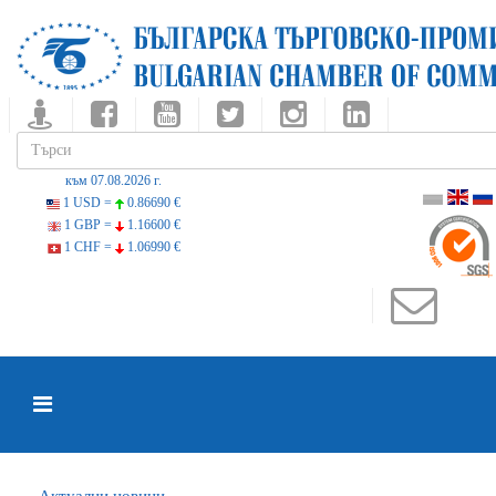
към 07.08.2026 г.
1 USD =
0.86690 €
1 GBP =
1.16600 €
1 CHF =
1.06990 €