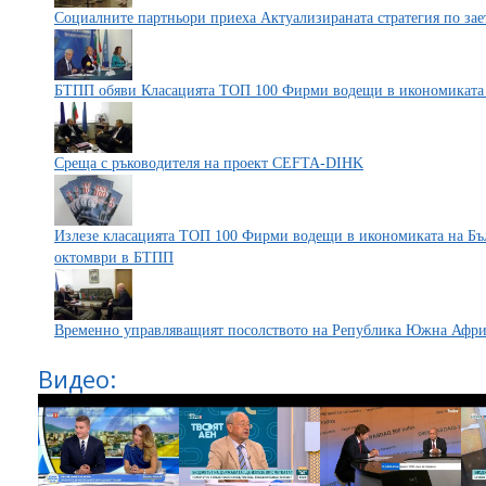
Социалните партньори приеха Aктуализираната стратегия по зае
БТПП обяви Класацията ТОП 100 Фирми водещи в икономиката н
Среща с ръководителя на проект CEFTA-DIHK
Излезе класацията ТОП 100 Фирми водещи в икономиката на Бълг
октомври в БТПП
Временно управляващият посолството на Република Южна Афр
Видео: