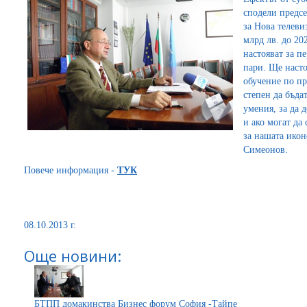
сподели предс
за Нова телеви
млрд лв. до 202
настояват за п
пари. Ще насто
обучение по пр
степен да бъда
умения, за да 
и ако могат да
за нашата икон
Симеонов.
Повече информация -
Т
УК
08.10.2013 г.
Още новини:
БТПП домакинства Бизнес форум София -Тайпе