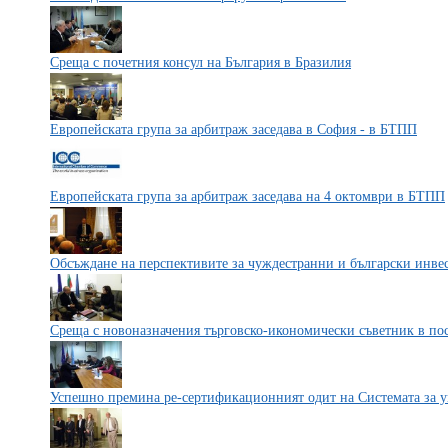
Среща с почетния консул на България в Бразилия
Европейската група за арбитраж заседава в София - в БТПП
Европейската група за арбитраж заседава на 4 октомври в БТПП
Обсъждане на перспективите за чуждестранни и български инве
Среща с новоназначения търговско-икономически съветник в по
Успешно премина ре-сертификационният одит на Системата за у