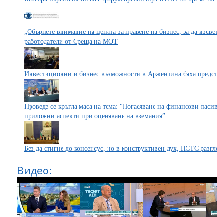
„Обърнете внимание на цената за правене на бизнес, за да изсве
работодатели от Среща на МОТ
Инвестиционни и бизнес възможности в Аржентина бяха предс
Проведе се кръгла маса на тема: "Погасяване на финансови паси
приложни аспекти при оценяване на вземания”
Без да стигне до консенсус, но в конструктивен дух, НСТС разг
Видео: