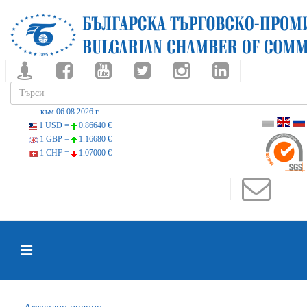
към 06.08.2026 г.
1 USD =
0.86640 €
1 GBP =
1.16680 €
1 CHF =
1.07000 €