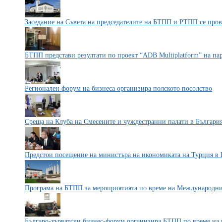
Заседание на Съвета на председателите на БТПП и РТПП се пров
БТПП представи резултати по проект “ADB Multiplatform” на па
Регионален форум на бизнеса организира полското посолство
Среща на Клуба на Смесените и чуждестранни палати в Българи
Предстои посещение на министъра на икономиката на Турция в 
Програма на БТПП за мероприятията по време на Международни
Българо-хърватски бизнес-форум организира БТПП по време на 