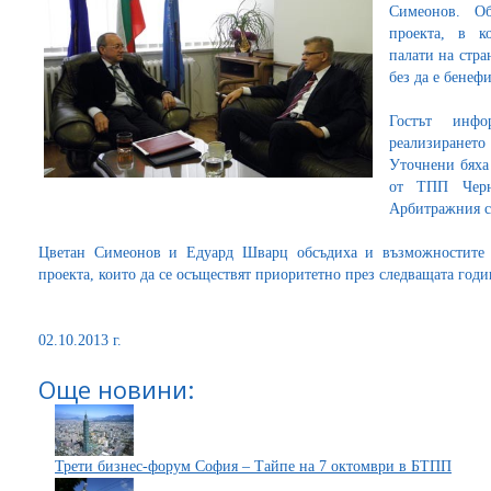
Симеонов. Об
проекта, в к
палати на стр
без да е бенеф
Гостът инф
реализирането 
Уточнени бяха
от ТПП Чер
Арбитражния съ
Цветан Симеонов и Едуард Шварц обсъдиха и възможностите 
проекта, които да се осъществят приоритетно през следващата годи
02.10.2013 г.
Още новини:
Трети бизнес-форум София – Тайпе на 7 октомври в БТПП