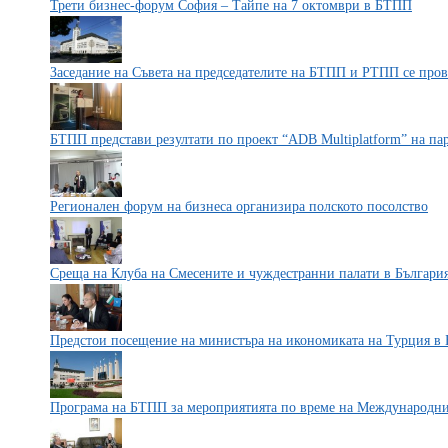
Трети бизнес-форум София – Тайпе на 7 октомври в БТПП
Заседание на Съвета на председателите на БТПП и РТПП се пров
БТПП представи резултати по проект “ADB Multiplatform” на па
Регионален форум на бизнеса организира полското посолство
Среща на Клуба на Смесените и чуждестранни палати в Българи
Предстои посещение на министъра на икономиката на Турция в 
Програма на БТПП за мероприятията по време на Международни