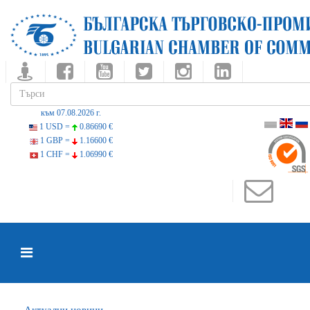
към 07.08.2026 г.
1 USD =
0.86690 €
1 GBP =
1.16600 €
1 CHF =
1.06990 €