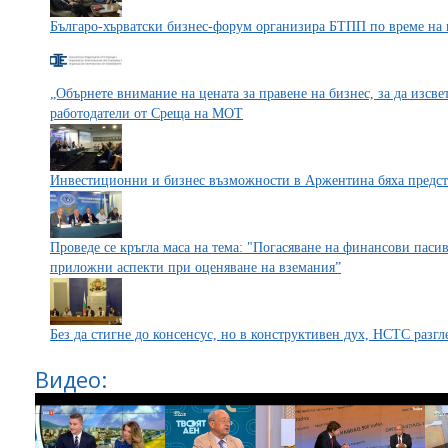
Българо-хърватски бизнес-форум организира БТПП по време на 
„Обърнете внимание на цената за правене на бизнес, за да изсве
работодатели от Среща на МОТ
Инвестиционни и бизнес възможности в Аржентина бяха предс
Проведе се кръгла маса на тема: "Погасяване на финансови паси
приложни аспекти при оценяване на вземания”
Без да стигне до консенсус, но в конструктивен дух, НСТС разг
Видео: