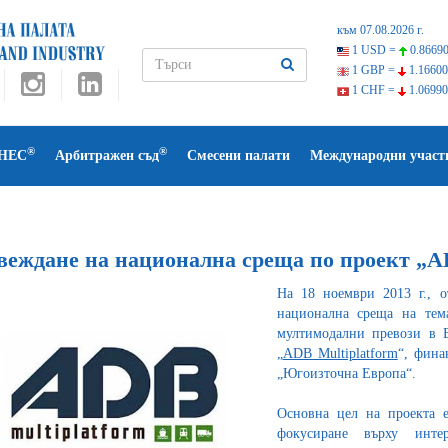
към 07.08.2026 г.
1 USD =
0.86690
1 GBP =
1.16600
1 CHF =
1.06990
®
®
НЕС
Арбитражен съд
Смесени палати
Международни участ
веждане на национална среща по проект „AD
На 18 ноември 2013 г., о
национална среща на тема
мултимодални превози в Б
„
ADB Multiplatform
“, фина
„Югоизточна Европа“.
Основна цел на проекта е
фокусиране върху инте