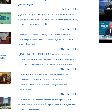
делегация
01-11-2013 г.
Да се подобри достъпът на малкия и
среден бизнес до обществени поръчки,
препоръчват от ЕК
31-10-2013 г.
Втори бизнес форум в рамките на
посещението на бизнес делегацията
във Виетнам
30-10-2013 г.
„ВАШАТА ЕВРОПА“ – портал за
практическа информация за граждани
и предприятия в Европейския съюз
30-10-2013 г.
Българската бизнес делегация бе
приета от зам.-министъра на
планирането и инвестициите на
Виетнам
30-10-2013 г.
Съветът по иновации и енергийна
ефективност - на Европейския ден на
предприемача