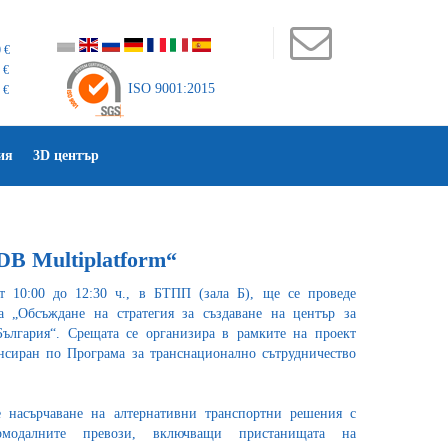
 €
 €
ISO 9001:2015
 €
ия
3D център
B Multiplatform“
т 10:00 до 12:30 ч., в БТПП (зала Б), ще се проведе
 „Обсъждане на стратегия за създаване на център за
ългария“. Срещата се организира в рамките на проект
нсиран по Програма за транснационално сътрудничество
 насърчаване на алтернативни транспортни решения с
рмодалните превози, включващи пристанищата на