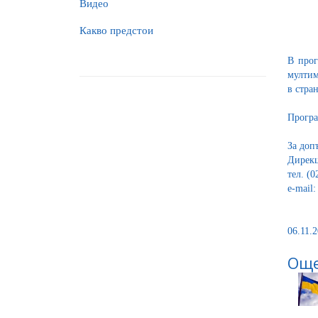
Видео
Какво предстои
В прог
мултим
в стран
Програ
За доп
Дирекц
тел. (
e-mail:
06.11.2
Още