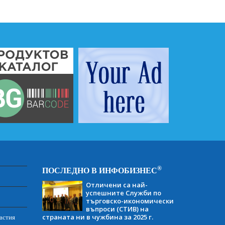
®
ПОСЛЕДНО В ИНФОБИЗНЕС
Отличени са най-
успешните Служби по
търговско-икономически
въпроси (СТИВ) на
страната ни в чужбина за 2025 г.
астия