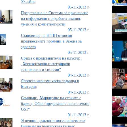
Украйна
05-11-2013 г.
Представяне на Система за признаване
на неформално придобити знания,
умения и компетентности
05-11-2013 г.
Становище на БТПП относно
предложените промени в Закона за
здравето
05-11-2013 г.
Среща с представители на клъстер
„Хоризонтално интегрирани
технологии и системи“
04-11-2013 г.
Японска икономическа седмица в
България
04-11-2013 г.
Семинар: „Маркиране на стоките с
баркод. Общо представяне на системата
GS1“
01-11-2013 г.
Успешно приключи посещението във
Виетнам на българската бизнес