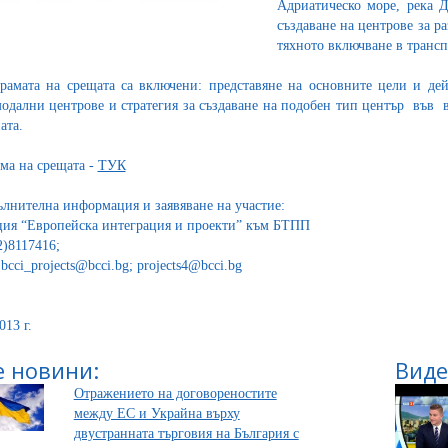
Адриатическо море, река Д
създаване на центрове за 
тяхното включване в трансп
рамата на срещата са включени: представяне на основните цели и дей
одални центрове и стратегия за създаване на подобен тип център във в
ата.
ма на срещата -
ТУК
ълнителна информация и заявяване на участие:
ия “Европейска интеграция и проекти” към БТПП
02)8117416;
 bcci_projects@bcci.bg; projects4@bcci.bg
013 г.
 новини:
Виде
Отражението на договореностите
между ЕС и Украйна върху
двустранната търговия на България с