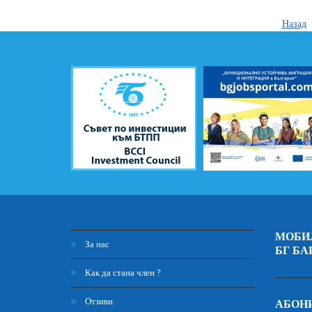
Назад
МОБИ
За нас
БГ БА
Как да стана член ?
Отзиви
АБОНИ