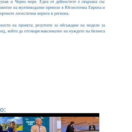
унав и Черно море. Една от дейностите е свързана със
развитие на мултимодални превози в Югоизточна Европа и
ортните логистични вериги в региона.
ности на проекта; резултати за обсъждане на модели за
ид, който да отговаря максимално на нуждите на бизнеса
о: