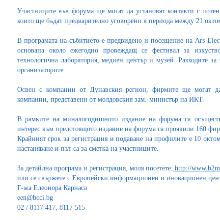
Участниците във форума ще могат да установят контакти с поте
които ще бъдат предварително уговорени в периода между 21 окто
В програмата на събитието е предвидено и посещение на Ars Electr
основана около ежегодно провеждащ се фестивал за изкуств
технологична лаборатория, медиен център и музей. Разходите за
организаторите.
Освен с компании от Дунавския регион, фирмите ще могат да
компании, представени от молдовския зам.-министър на ИКТ.
В рамките на миналогодишното издание на форума са осъществ
интерес към предстоящото издание на форума са проявили 160 фир
Крайният срок за регистрация и подаване на профилите е 10 октомв
настаняване и път са за сметка на участниците.
За детайлна програма и регистрация, моля посетете:
http://www.b2ma
или се свържете с Европейски информационен и иновационен цен
Г-жа Елеонора Карнаса
een@bcci.bg
02 / 8117 417, 8117 515