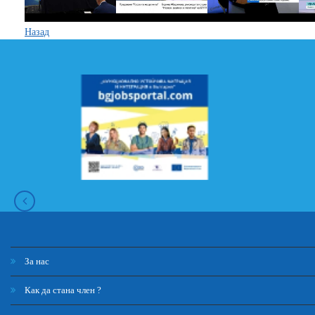
Назад
За нас
Как да стана член ?