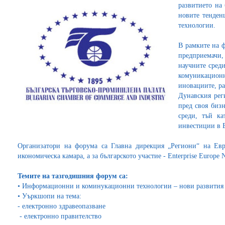
развитието на 
новите тенде
технологии.
В рамките на 
предприемачи,
научните сред
комуникацион
иновациите, ра
Дунавския рег
пред своя бизн
среди, тъй к
инвестиции в 
Организатори на форума са Главна дирекция „Региони“ на Eвр
икономическа камара, а за българското участие - Enterprise Europ
Темите на тазгодишния форум са:
•
Информационни и коминукационни технологии – нови развития
•
Уъркшопи на тема:
- електронно здравеопазване
- електронно правителство