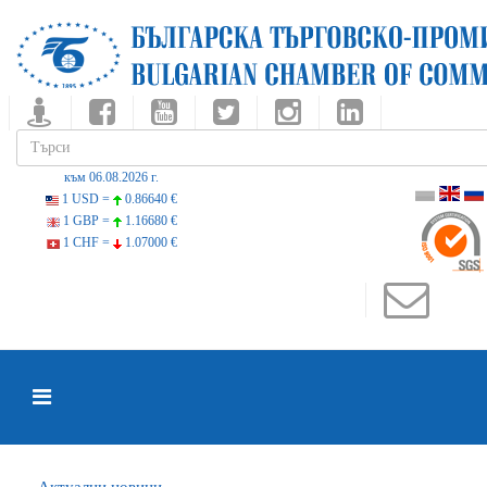
към 06.08.2026 г.
1 USD =
0.86640 €
1 GBP =
1.16680 €
1 CHF =
1.07000 €