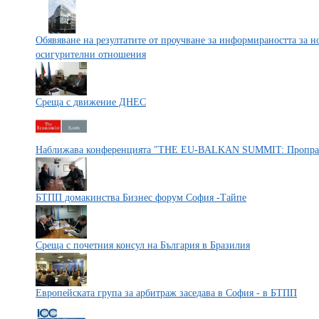
Обявяване на резултатите от проучване за информираността за 
осигурителни отношения
Среща с движение ДНЕС
Наближава конференцията "THE EU-BALKAN SUMMIT: Проправян
БТПП домакинства Бизнес форум София -Тайпе
Среща с почетния консул на България в Бразилия
Европейската група за арбитраж заседава в София - в БТПП